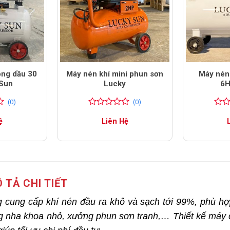
ông dầu 30
Máy nén khí mini phun sơn
Máy nén
 Sun
Lucky
6H
(0)
(0)
0
0
0
0
ệ
Liên Hệ
trên
trên
5
5
đánh
đánh
giá
giá
 TẢ CHI TIẾT
 cung cấp khí nén đầu ra khô và sạch tới 99%, phù h
ng nha khoa nhỏ, xưởng phun sơn tranh,… Thiết kế máy