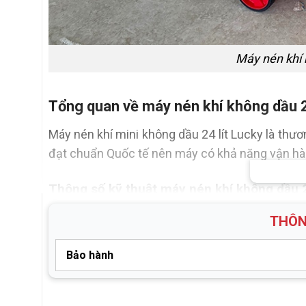
Máy nén khí 
Tổng quan về máy nén khí không dầu 2
Máy nén khí mini không dầu 24 lít Lucky là thươ
đạt chuẩn Quốc tế nên máy có khả năng vận hành
Thông số kỹ thuật máy nén khí không dầu 2
THÔN
Công suất
Điện áp
Bảo hành
Áp lực
Thời gian bảo hành máy nén khí là 12 tháng.