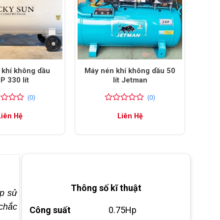
 khí không dầu
Máy nén khí không dầu 50
P 330 lít
lít Jetman
(0)
(0)
0
0
Liên Hệ
Liên Hệ
trên
5
đánh
giá
Thông số kĩ thuật
ợp sử
 chắc
Công suất
0.75Hp