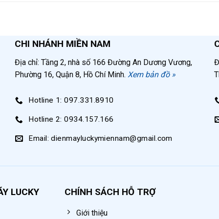
53 lít/phút
1 phút
CHI NHÁNH MIỀN NAM
53x24x47cm
Địa chỉ: Tầng 2, nhà số 166 Đường An Dương Vương,
Đ
18kg
Phường 16, Quận 8, Hồ Chí Minh.
Xem bản đồ »
T
t
Hotline 1: 097.331.8910
ra khô và sạch nên đáp ứng nhu cầu sử dụng trong 1 s
Hotline 2: 0934.157.166
Email: dienmayluckymiennam@gmail.com
ại gia đình, xưởng thủ công, làm gỗ mỹ nghệ.
 chứa cá cảnh, hay trong các cửa hàng thủy hải sản.
sinh bảng mạch điện tử ứng dụng trong sửa chữa máy tính
ÁY LUCKY
CHÍNH SÁCH HỖ TRỢ
ông bồn cầu,…
Giới thiệu