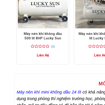
dầu
Máy nén khí không dầu
Máy nén khí kh
un
500 lít 8HP Lucky Sun
lít Lucky
(0)
0
0
0
0
Liên Hệ
Liên H
trên
trên
5
5
đánh
đánh
giá
giá
MÔ
Máy nén khí mini không dầu 24 lít
có khả năng
dụng trong phòng thí nghiệm trường học, phò