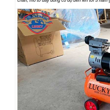
chắn, mô tơ dây đồng có độ bền lên tới 5 năm gi