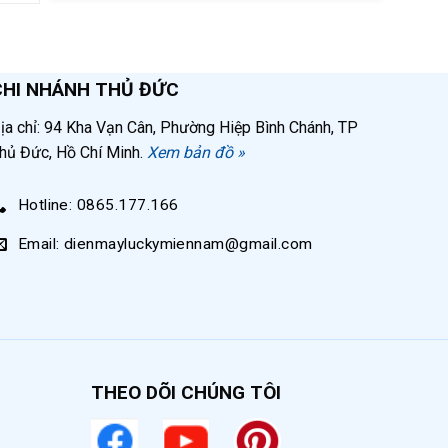
CHI NHÁNH THỦ ĐỨC
ịa chỉ: 94 Kha Vạn Cân, Phường Hiệp Bình Chánh, TP
hủ Đức, Hồ Chí Minh.
Xem bản đồ »
Hotline: 0865.177.166
ố các
Email: dienmayluckymiennam@gmail.com
.
THEO DÕI CHÚNG TÔI