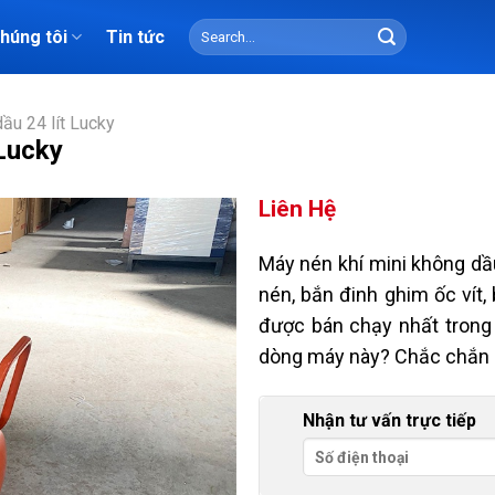
Search
chúng tôi
Tin tức
for:
ầu 24 lít Lucky
 Lucky
Liên Hệ
Máy nén khí mini không dầ
nén, bắn đinh ghim ốc vít,
được bán chạy nhất trong 
dòng máy này? Chắc chắn n
Nhận tư vấn trực tiếp