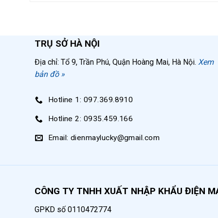
Lưu lượng
Thời lượng nén
TRỤ SỞ HÀ NỘI
Kích thước
Địa chỉ: Tổ 9, Trần Phú, Quận Hoàng Mai, Hà Nội.
Xem
Khối lượng
bản đồ »
Ứng dụng máy nén khí mini không dầu 24 lí
Hotline 1: 097.369.8910
Máy nén khí không dầu 24 lít có khí nén đầu 
Hotline 2: 0935.459.166
công việc khắt khe như:
Email: dienmaylucky@gmail.com
Cung cấp khí nén để phun sơn nhà cửa t
C
ung cấp khí nén để thổi oxy vào các bể
Cung cấp khí nén để xì khô, xịt bụi vệ 
CÔNG TY TNHH XUẤT NHẬP KHẨU ĐIỆN M
Hỗ trợ lau dọn nhà cửa, thông cống, th
GPKD số 0110472774