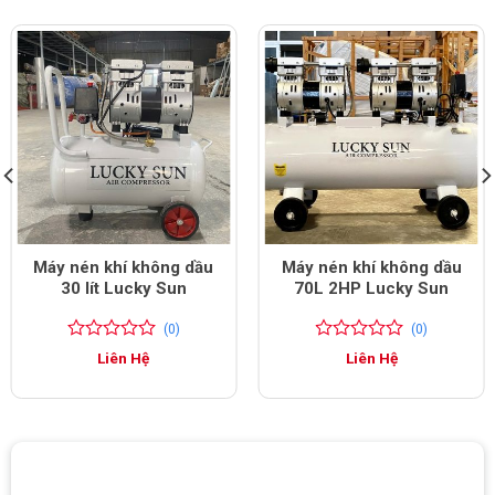
Máy nén khí không dầu
Máy nén khí không dầu
30 lít Lucky Sun
70L 2HP Lucky Sun
(0)
(0)
0
0
0
0
Liên Hệ
Liên Hệ
trên
trên
5
5
đánh
đánh
giá
giá