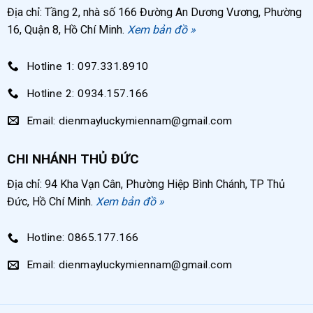
Địa chỉ: Tầng 2, nhà số 166 Đường An Dương Vương, Phường
16, Quận 8, Hồ Chí Minh.
Xem bản đồ »
Thông số kỹ thuật máy nén khí không dầu 50 lít
Lucky Sun
Hotline 1: 097.331.8910
Thông số kỹ thuật
được cấp
máy nén khí không dầu
Hotline 2: 0934.157.166
trực tiếp bởi nhà sản xuất.
Email: dienmayluckymiennam@gmail.com
Máy nén khí không dầu 50
lít
Thông số kỹ thuật
CHI NHÁNH THỦ ĐỨC
Lucky Sun
Địa chỉ: 94 Kha Vạn Cân, Phường Hiệp Bình Chánh, TP Thủ
50L
Dung tích bình
Đức, Hồ Chí Minh.
Xem bản đồ »
Công suất động
1 HP
Hotline: 0865.177.166
cơ
Email: dienmayluckymiennam@gmail.com
220V / 50Hz
Điện áp / Tần số
2
Áp suất làm việc
8 kg/cm