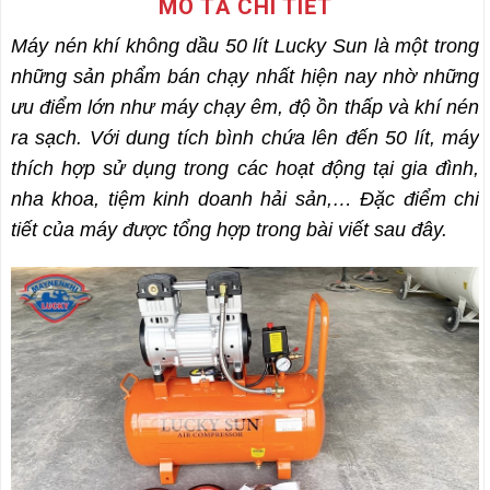
MÔ TẢ CHI TIẾT
Máy nén khí không dầu 50 lít Lucky Sun
là một trong
những sản phẩm bán chạy nhất hiện nay nhờ những
ưu điểm lớn như máy chạy êm, độ ồn thấp và khí nén
ra sạch. Với dung tích bình chứa lên đến 50 lít, máy
thích hợp sử dụng trong các hoạt động tại gia đình,
nha khoa, tiệm kinh doanh hải sản,… Đặc điểm chi
tiết của máy được tổng hợp trong bài viết sau đây.