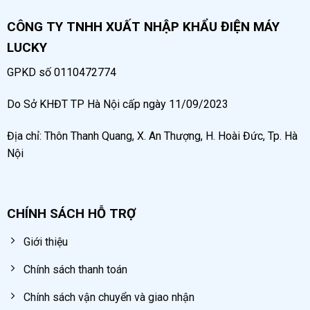
Thời gian nén đầy
CÔNG TY TNHH XUẤT NHẬP KHẨU ĐIỆN MÁY
1 phút
bình hơi
LUCKY
150 L/phút
Lưu lượng khí
GPKD số 0110472774
Do Sở KHĐT TP Hà Nội cấp ngày 11/09/2023
Nguyên lý hoạt động của máy nén khí không dầu
50 lít
Địa chỉ: Thôn Thanh Quang, X. An Thượng, H. Hoài Đức, Tp. Hà
Nội
Thuộc dòng máy nén khí không dầu nên trong suốt
quá trình nén khí hoàn toàn không sử dụng dầu bôi
trơn. Máy tạo ra khí có áp suất cao theo 3 giai đoạn:
CHÍNH SÁCH HỖ TRỢ
Giai đoạn hút, đưa khí vào buồng nén
Giới thiệu
Khi mô tơ vận hành, piston bắt đầu di chuyển xuống
Chính sách thanh toán
dưới tạo ra khoảng chân không trong xi lanh. Lúc này
Chính sách vận chuyển và giao nhận
van hút mở, không khí bên ngoài được hút vào buồng