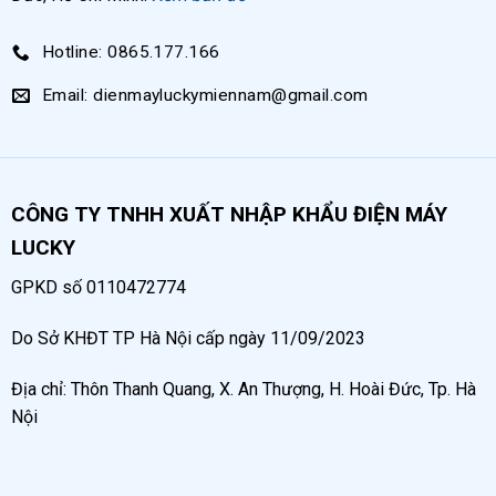
Hotline: 0865.177.166
Email: dienmayluckymiennam@gmail.com
Máy nén khí Lucky Sun nhập khẩu Trung Quốc
CÔNG TY TNHH XUẤT NHẬP KHẨU ĐIỆN MÁY
LUCKY
Nguyên lý vận hành máy nén khí không dầu
6hp Lucky Sun
GPKD số 0110472774
Máy bơm hơi được sử dụng trong gia đình, tiệm sửa
Do Sở KHĐT TP Hà Nội cấp ngày 11/09/2023
xe, phòng khám nha khoa,… Trong đó, máy nén hơi
không dầu 6hp được sử dụng phổ biến tại các đầm
Địa chỉ: Thôn Thanh Quang, X. An Thượng, H. Hoài Đức, Tp. Hà
nuôi tôm cá, hộ kinh doanh chế biến nông sản,…
Nội
Thiết kế máy gồm những bộ phận: đầu nén khí, mô
tơ, bình chứa khí, van 1 chiều, van an toàn. Với cấu