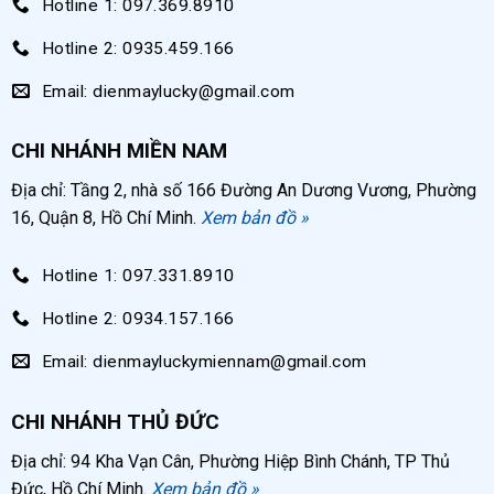
Hotline 1: 097.369.8910
Cụ thể khả năng làm việc của máy nén khí không
dầu 6hp:
Hotline 2: 0935.459.166
Email: dienmaylucky@gmail.com
Công suất
6hp
CHI NHÁNH MIỀN NAM
Dung tích
330 lít
Địa chỉ: Tầng 2, nhà số 166 Đường An Dương Vương, Phường
Lưu lượng
600 lít/phút
16, Quận 8, Hồ Chí Minh.
Xem bản đồ »
Áp suất
8bar
Hotline 1: 097.331.8910
Số đầu nén
3
Hotline 2: 0934.157.166
Điện áp
220V
Email: dienmayluckymiennam@gmail.com
CHI NHÁNH THỦ ĐỨC
Địa chỉ: 94 Kha Vạn Cân, Phường Hiệp Bình Chánh, TP Thủ
Đức, Hồ Chí Minh.
Xem bản đồ »