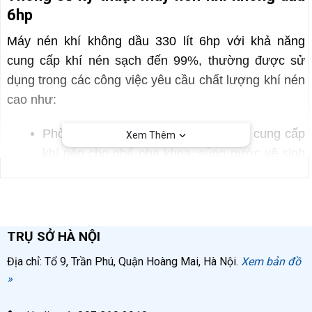
6hp
Máy nén khí không dầu 330 lít 6hp với khả năng
cung cấp khí nén sạch đến 99%, thường được sử
dụng trong các công việc yêu cầu chất lượng khí nén
cao như:
Phòng khám nha khoa từ 3 – 4 ghế: cung cấp
Xem Thêm
khí nén cho ghế nha khoa, súng nước vệ sinh
răng,…
Phòng thí nghiệm bệnh viện: vận hành máy
chiết rót, máy khử trùng dụng cụ,..
TRỤ SỞ HÀ NỘI
Xưởng chế biến thực phẩm: hút chân không
Địa chỉ: Tổ 9, Trần Phú, Quận Hoàng Mai, Hà Nội.
Xem bản đồ
thực phẩm, tham gia vào khâu sấy khô nguyên
»
liệu,…