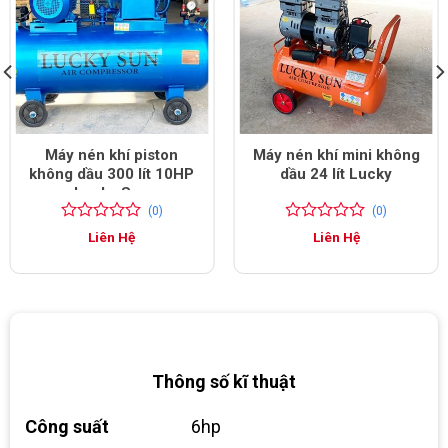
Máy nén khí piston
Máy nén khí mini không
không dầu 300 lít 10HP
dầu 24 lít Lucky
Lucky Sun
(0)
(0)
0
0
0
0
Liên Hệ
Liên Hệ
trên
trên
5
5
đánh
đánh
giá
giá
Thông số kĩ thuật
Công suất
6hp