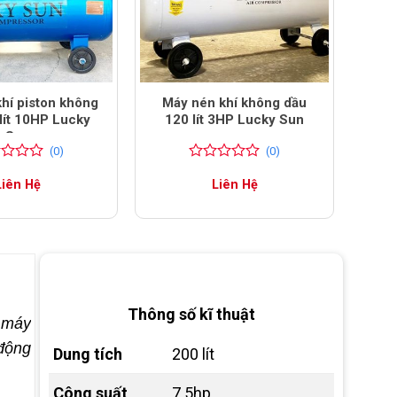
hí piston không
Máy nén khí không dầu
lít 10HP Lucky
120 lít 3HP Lucky Sun
Sun
(0)
(0)
0
0
Liên Hệ
Liên Hệ
trên
5
đánh
giá
Thông số kĩ thuật
, máy
 động
Dung tích
200 lít
Công suất
7.5hp