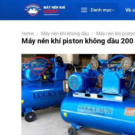
Chuyển
Về 
Danh mục
đến
nội
dung
Home
/
Máy nén khí không dầu
/
Máy nén khí piston
Máy nén khí piston không dầu 200 