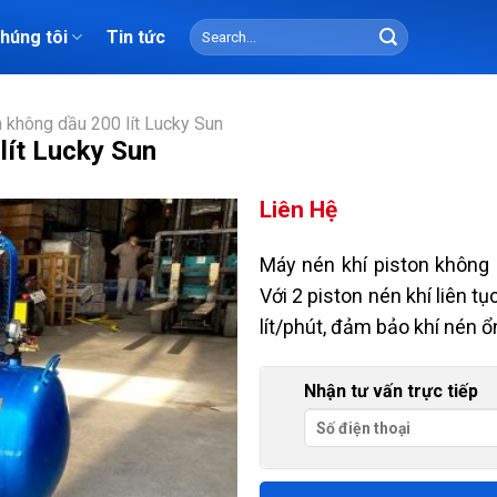
Search
chúng tôi
Tin tức
for:
 không dầu 200 lít Lucky Sun
lít Lucky Sun
Liên Hệ
Máy nén khí piston không d
Với 2 piston nén khí liên t
lít/phút, đảm bảo khí nén ổ
Nhận tư vấn trực tiếp