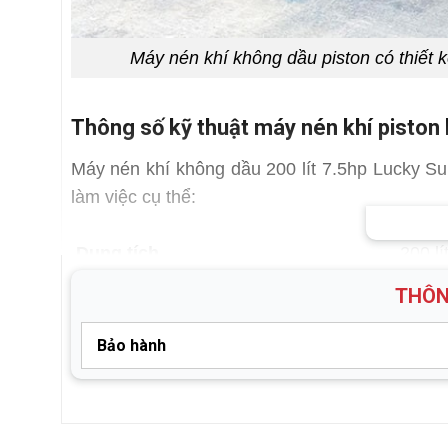
Máy nén khí không dầu piston có thiết
Thông số kỹ thuật máy nén khí piston 
Máy nén khí không dầu 200 lít 7.5hp Lucky S
làm việc cụ thể:
Dung tích
200 lí
THÔN
Công suất
7.5hp
Lưu lượng
600 lí
Bảo hành
Số piston
2
Thời gian bảo hành máy nén khí là 12 tháng
Áp lực
8bar