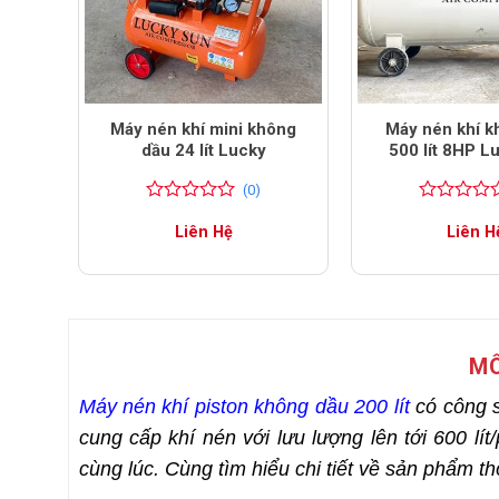
dầu
Máy nén khí mini không
Máy nén khí k
Lucky
dầu 24 lít Lucky
500 lít 8HP L
(0)
0
0
0
0
Liên Hệ
Liên H
trên
trên
5
5
đánh
đánh
giá
giá
MÔ
Máy nén khí piston không dầu 200 lít
có công s
cung cấp khí nén với lưu lượng lên tới 600 lít
cùng lúc. Cùng tìm hiểu chi tiết về sản phẩm th