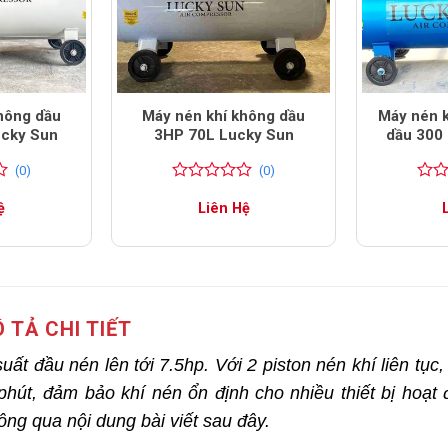
hông dầu
Máy nén khí không dầu
Máy nén k
ucky Sun
3HP 70L Lucky Sun
dầu 300 
(0)
(0)
0
0
0
0
ệ
Liên Hệ
trên
trên
5
5
đánh
đánh
giá
giá
 TẢ CHI TIẾT
uất đầu nén lên tới 7.5hp. Với 2 piston nén khí liên tục
/phút, đảm bảo khí nén ổn định cho nhiều thiết bị hoạt
ông qua nội dung bài viết sau đây.