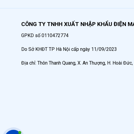
Dây bơm mỡ
: Làm từ cao su lõi thép bố vải dài
Súng bơm mỡ
: Làm bằng thép chắc chắn, có kh
CÔNG TY TNHH XUẤT NHẬP KHẨU ĐIỆN M
Bộ công tắc khởi động
: Giúp điều khiển và vận
GPKD số 0110472774
Cụm chỉnh áp và đồng hồ đo áp suất
: Kiểm soá
Do Sở KHĐT TP Hà Nội cấp ngày 11/09/2023
Địa chỉ: Thôn Thanh Quang, X. An Thượng, H. Hoài Đức,