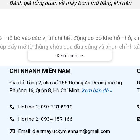
Đánh giá tổng quan về máy bơm mỡ bằng khí nén
ôi mỡ bò vào các vị trí chi tiết động cơ có khe hở nhỏ, 
iúp đẩy mỡ từ thùng chứa qua đầu súng và phun chính xác v
Xem Thêm
khó khăn, bẩn và không đi sâu vào bên trong,
máy bơm m
CHI NHÁNH MIỀN NAM
từ xa và đảm bảo vệ sinh trong quá trình làm việc.
Địa chỉ: Tầng 2, nhà số 166 Đường An Dương Vương,
Đ
Phường 16, Quận 8, Hồ Chí Minh.
Xem bản đồ »
T
 phận chính sau:
Hotline 1: 097.331.8910
ng gỉ, có dạng hình trụ với dung tích đa dạng từ 12 lít, 20 l
Hotline 2: 0934.157.166
 dụng tạo áp lực đẩy mỡ lên trên ra đầu kết nối súng bắn 
Email: dienmayluckymiennam@gmail.com
ỡ lên trên, được làm từ cao su non ôm sát thân bình chứ