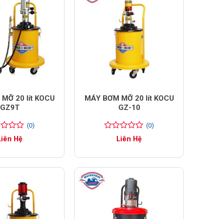
MỠ 20 lít KOCU
MÁY BƠM MỠ 20 lít KOCU
GZ9T
GZ-10
(0)
(0)
0
0
Liên Hệ
Liên Hệ
trên
5
đánh
giá