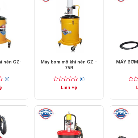
í nén GZ-
Máy bơm mỡ khí nén GZ –
MÁY BƠM 
75B
(0)
(0)
0
0
0
0
ệ
Liên Hệ
trên
trên
5
5
đánh
đánh
giá
giá