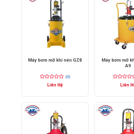
Máy bơm mỡ khí nén GZ8
Máy bơm mỡ kh
A9
(0)
0
0
0
0
Liên Hệ
Liên H
trên
trên
5
5
đánh
đánh
giá
giá