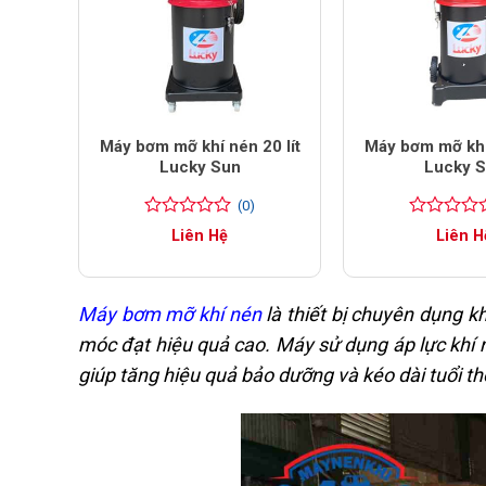
Máy bơm mỡ khí nén 20 lít
Máy bơm mỡ khí 
Lucky Sun
Lucky 
(0)
0
0
0
0
Liên Hệ
Liên H
trên
trên
5
5
đánh
đánh
giá
giá
Máy bơm mỡ khí nén
là thiết bị chuyên dụng k
móc đạt hiệu quả cao. Máy sử dụng áp lực khí n
giúp tăng hiệu quả bảo dưỡng và kéo dài tuổi 