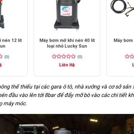
nén 12 lít
Máy bơm mỡ khí nén 40 lít
Máy bơm 
Sun
loại nhỏ Lucky Sun
(0)
(0)
0
0
0
0
ệ
Liên Hệ
trên
trên
5
5
đánh
đánh
giá
giá
hông thể thiếu tại các gara ô tô, nhà xưởng và cơ sở sả
én đầu vào lên tới 8bar để đẩy mỡ bò vào các chi tiết k
thọ máy móc.