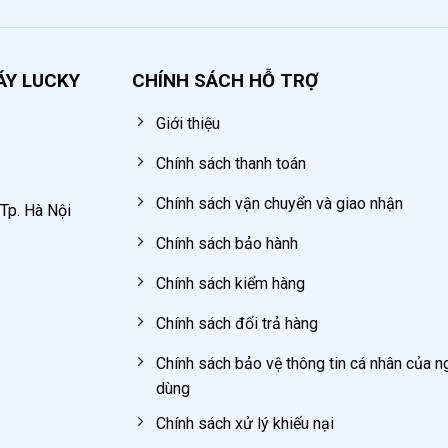
 5m, chịu áp lực lên đến 1750PSI (tương đương 130 bar).
ả năng quay 360 độ, đầu súng nhọn giúp tiếp cận các vị t
ÁY LUCKY
CHÍNH SÁCH HỖ TRỢ
 hành máy đơn giản, hiệu quả.
Giới thiệu
t áp lực khí nén vào, đảm bảo máy hoạt động ổn định.
Chính sách thanh toán
Chính sách vận chuyển và giao nhận
 Tp. Hà Nội
Chính sách bảo hành
Chính sách kiểm hàng
Chính sách đổi trả hàng
Chính sách bảo vệ thông tin cá nhân của n
dùng
Chính sách xử lý khiếu nại