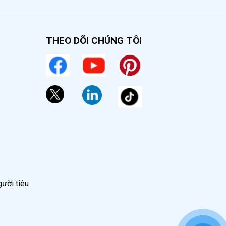
rí hẹp.
THEO DÕI CHÚNG TÔI
gười tiêu