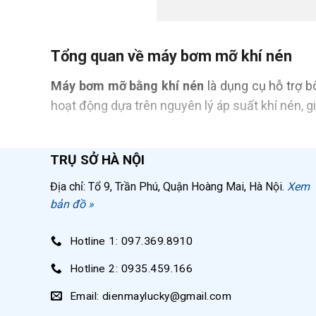
Tổng quan về máy bơm mỡ khí nén
Máy bơm mỡ bằng khí nén
là dụng cụ hỗ trợ b
hoạt động dựa trên nguyên lý áp suất khí nén, g
Khác với việc bơm mỡ thủ công vốn gặp nhiều 
TRỤ SỞ HÀ NỘI
với khả năng bôi trơn đều các chi tiết, phun mỡ 
Địa chỉ: Tổ 9, Trần Phú, Quận Hoàng Mai, Hà Nội.
Xem
Cấu tạo chi tiết máy bơm mỡ khí nén
bản đồ »
Máy bơm mỡ bằng hơi
được thiết kế với các bộ
Hotline 1: 097.369.8910
Bình chứa mỡ
: Làm từ thép phun sơn tĩnh điện chố
Hotline 2: 0935.459.166
Cần trục lò xo
: Đặt bên trong bình chứa, có tác
Email: dienmaylucky@gmail.com
Phớt ép mỡ
: Hoạt động như piston kín để đẩy m