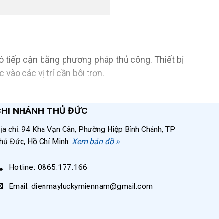
khó tiếp cận bằng phương pháp thủ công. Thiết bị
ào các vị trí cần bôi trơn.
ỡ khí nén
giải quyết triệt để những vấn đề này
CHI NHÁNH THỦ ĐỨC
ịa chỉ: 94 Kha Vạn Cân, Phường Hiệp Bình Chánh, TP
hủ Đức, Hồ Chí Minh.
Xem bản đồ »
Hotline: 0865.177.166
ít, 30 lít đến 45 lít.
Email: dienmayluckymiennam@gmail.com
mỡ.
a mỡ.