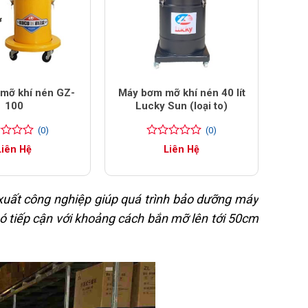
mỡ khí nén GZ-
Máy bơm mỡ khí nén 40 lít
100
Lucky Sun (loại to)
(0)
(0)
0
0
Liên Hệ
Liên Hệ
trên
5
đánh
giá
n xuất công nghiệp giúp quá trình bảo dưỡng máy
hó tiếp cận với khoảng cách bắn mỡ lên tới 50cm