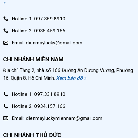
»
Trong xưởng mộc: cung cấp khí nén cho súng
phun sơn, súng bắn đinh ghim, thổi bụi gỗ,…
Hotline 1: 097.369.8910
Trong các xưởng sản xuất đồ thủ công mỹ
Hotline 2: 0935.459.166
nghệ: cung cấp khí nén cho súng bắn ghim, vệ
sinh bụi sơn,…
Email: dienmaylucky@gmail.com
Đặc điểm nổi bật máy nén khí không dầu 50
CHI NHÁNH MIỀN NAM
lít Jetman
Địa chỉ: Tầng 2, nhà số 166 Đường An Dương Vương, Phường
Máy nén khí 50 lít Jetman không sử dụng dầu bôi trơn
16, Quận 8, Hồ Chí Minh.
Xem bản đồ »
đầu nén nên khí nén đầu ra chất lượng cao. Máy được
Hotline 1: 097.331.8910
kiểm định kỹ lưỡng trước khi cung ứng ra thị trường
nên an toàn khi sử dụng, độ bền máy lên tới 4 – 5 năm
Hotline 2: 0934.157.166
tối ưu chi phí đầu tư.
Email: dienmayluckymiennam@gmail.com
Khí nén đầu ra sạch, ổn định
CHI NHÁNH THỦ ĐỨC