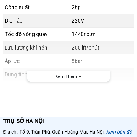
Công suất
2hp
Điện áp
220V
Tốc độ vòng quay
1440r.p.m
Lưu lượng khí nén
200 lít/phút
Áp lực
8bar
Dung tích
50 lít
Xem Thêm
Máy nén khí mini
thường được ứng dụng trong các
hoạt động như:
Phòng khám nha khoa 2 ghế: cung cấp khí nén
TRỤ SỞ HÀ NỘI
cho ghế nha khoa, súng vệ sinh răng miệng,
súng phun cát,…
Địa chỉ: Tổ 9, Trần Phú, Quận Hoàng Mai, Hà Nội.
Xem bản đồ