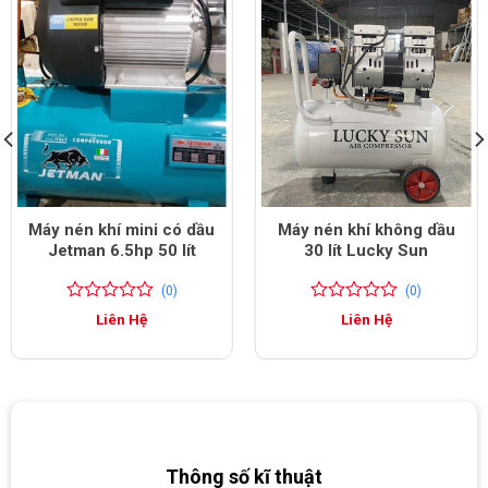
Máy nén khí mini có dầu
Máy nén khí không dầu
Jetman 6.5hp 50 lít
30 lít Lucky Sun
(0)
(0)
0
0
0
0
Liên Hệ
Liên Hệ
trên
trên
5
5
đánh
đánh
giá
giá
Thông số kĩ thuật