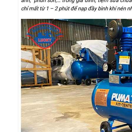
ảnh, phun sơn,… trong gia đình, tiệm sửa chữ
chỉ mất từ 1 – 2 phút để nạp đầy bình khí nén 