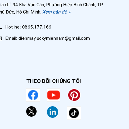
ịa chỉ: 94 Kha Vạn Cân, Phường Hiệp Bình Chánh, TP
hủ Đức, Hồ Chí Minh.
Xem bản đồ »
Hotline: 0865.177.166
Email: dienmayluckymiennam@gmail.com
y hút
THEO DÕI CHÚNG TÔI