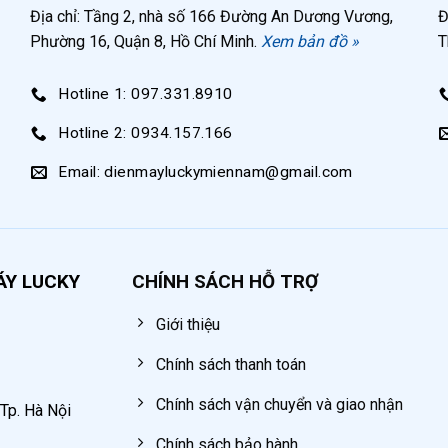
Địa chỉ: Tầng 2, nhà số 166 Đường An Dương Vương,
Đ
36 lít/phút
Phường 16, Quận 8, Hồ Chí Minh.
Xem bản đồ »
T
Trung Quốc
Hotline 1: 097.331.8910
rong gia đình, tiệm sửa chữa xe máy nhỏ lẻ.
Hotline 2: 0934.157.166
Email: dienmayluckymiennam@gmail.com
én cho súng bắn bulong, súng bơm lốp, súng xì khôn má
n tường, ghim khung tranh ảnh, bắn đinh ốc,…
ÁY LUCKY
CHÍNH SÁCH HỖ TRỢ
 nén để thổi bụi, đánh đóng, phun sơn,….
máy, phun sơn các vật trang trí,…
Giới thiệu
Chính sách thanh toán
Chính sách vận chuyển và giao nhận
 Tp. Hà Nội
Chính sách bảo hành