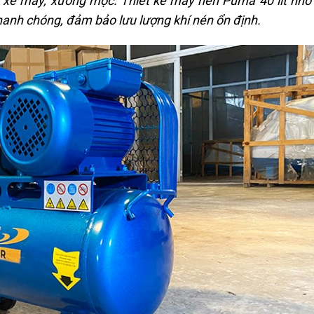
a xe máy, xưởng mộc. Thiết kế máy nén Puma 40 lít nhỏ
nhanh chóng, đảm bảo lưu lượng khí nén ổn định.