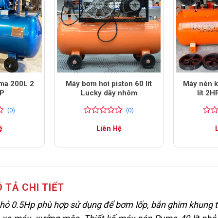
ma 200L 2
Máy bơm hơi piston 60 lít
Máy nén k
HP
Lucky dây nhôm
lít 2
(0)
(0)
0
0
0
0
ệ
Liên Hệ
trên
trên
5
5
đánh
đánh
giá
giá
 TẢ CHI TIẾT
hỏ 0.5Hp phù hợp sử dụng để bơm lốp, bắn ghim khung 