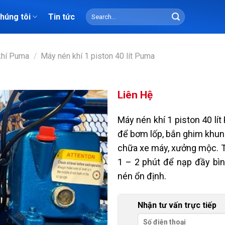
Search
chúng tôi
Tin tức
for:
khí Puma
/
Máy nén khí 1 piston 40 lít Puma
Liên Hệ
Máy nén khí 1 piston 40 lí
để bơm lốp, bắn ghim khung
chữa xe máy, xưởng mộc. Th
1 – 2 phút để nạp đầy bì
nén ổn định.
Nhận tư vấn trực tiếp