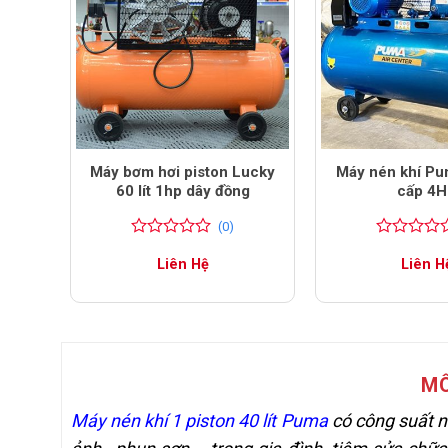
3HP
Máy bơm hơi piston Lucky
Máy nén khí Pu
60 lít 1hp dây đồng
cấp 4
(0)
0
0
0
0
Liên Hệ
Liên H
trên
trên
5
5
đánh
đánh
giá
giá
MÔ
Máy nén khí 1 piston 40 lít Puma
có công suất n