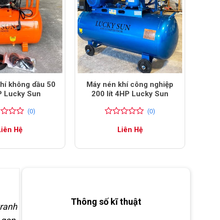
hí không dầu 50
Máy nén khí công nghiệp
HP Lucky Sun
200 lít 4HP Lucky Sun
(0)
(0)
0
0
Liên Hệ
Liên Hệ
trên
5
đánh
giá
Thông số kĩ thuật
tranh