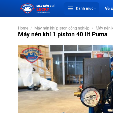
Chuyển
Về 
Danh mục
đến
nội
dung
Home
/
Máy nén khí piston công nghiệp
/
Máy nén 
Máy nén khí 1 piston 40 lít Puma