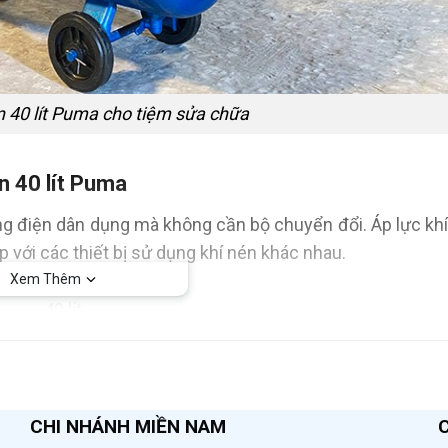
n 40 lít Puma cho tiệm sửa chữa
n 40 lít Puma
ng điện dân dụng mà không cần bộ chuyển đổi. Áp lực kh
p với các thiết bị sử dụng khí nén khác nhau.
Xem Thêm
40 lít
1/2Hp
220V
CHI NHÁNH MIỀN NAM
8bar