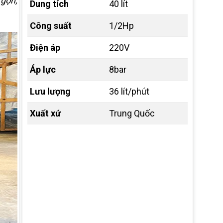
 gọn,
Dung tích
40 lít
Công suất
1/2Hp
Điện áp
220V
Áp lực
8bar
Lưu lượng
36 lít/phút
Xuất xứ
Trung Quốc