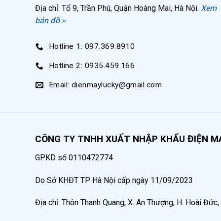
Địa chỉ: Tổ 9, Trần Phú, Quận Hoàng Mai, Hà Nội.
Xem
Lưu lượng
bản đồ »
Xuất xứ
Hotline 1: 097.369.8910
Máy nén khí 1 piston 40 lít Puma được sử dụng t
Hotline 2: 0935.459.166
Email: dienmaylucky@gmail.com
Trong tiệm sửa xe máy:
cung cấp khí n
dầu, bình bọt tuyết,…
Trong gia đình:
cung cấp khí nén để khoa
CÔNG TY TNHH XUẤT NHẬP KHẨU ĐIỆN M
Trong xưởng mộc gia đình:
cung cấp khí
GPKD số 0110472774
Ngoài ra, cung cấp khí nén để ghim da xe 
Do Sở KHĐT TP Hà Nội cấp ngày 11/09/2023
Địa chỉ: Thôn Thanh Quang, X. An Thượng, H. Hoài Đức,