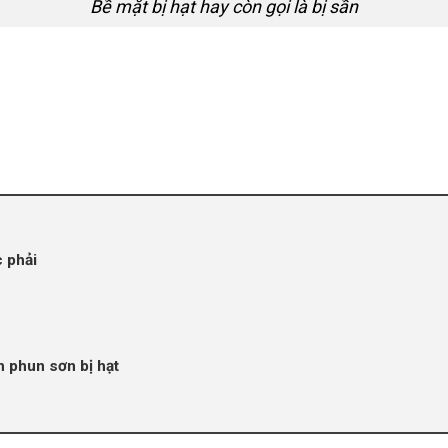
Bề mặt bị hạt hay còn gọi là bị sần
 phải
h phun sơn bị hạt