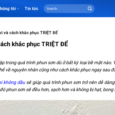
Search
chúng tôi
Tin tức
for:
ạt và cách khắc phục TRIỆT ĐỂ
 cách khắc phục TRIỆT ĐỂ
gặp trong quá trình phun sơn dù ở bất kỳ loại bề mặt nào.
thể về nguyên nhân cũng như cách khắc phục ngay sau đ
í không dầu
sẽ giúp quá trình phun sơn trở nên dễ dàn
ừ đó phun sơn sẽ đều hơn, sạch hơn và không bị hạt, bong