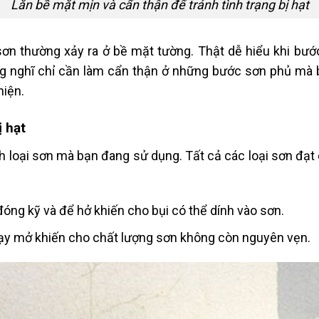
Lăn bề mặt mịn và cẩn thận để tránh tình trạng bị hạt
ơn thường xảy ra ở bề mặt tường. Thật dễ hiểu khi bướ
ờng nghĩ chỉ cần làm cẩn thận ở những bước sơn phủ mà 
hiện.
 hạt
nh loại sơn mà bạn đang sử dụng. Tất cả các loại sơn đ
:
óng kỹ và để hở khiến cho bụi có thể dính vào sơn.
ạy mở khiến cho chất lượng sơn không còn nguyên vẹn.