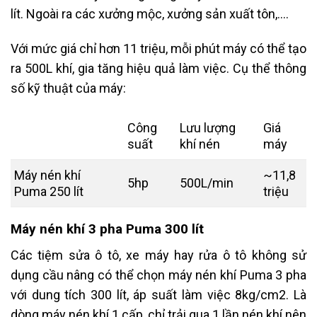
lít. Ngoài ra các xưởng mộc, xưởng sản xuất tôn,….
Với mức giá chỉ hơn 11 triệu, mỗi phút máy có thể tạo
ra 500L khí, gia tăng hiệu quả làm việc. Cụ thể thông
số kỹ thuật của máy:
Công
Lưu lượng
Giá
suất
khí nén
máy
Máy nén khí
~11,8
5hp
500L/min
Puma 250 lít
triệu
Máy nén khí 3 pha Puma 300 lít
Các tiệm sửa ô tô, xe máy hay rửa ô tô không sử
dụng cầu nâng có thể chọn máy nén khí Puma 3 pha
với dung tích 300 lít, áp suất làm việc 8kg/cm2. Là
dòng máy nén khí 1 cấp, chỉ trải qua 1 lần nén khí nên