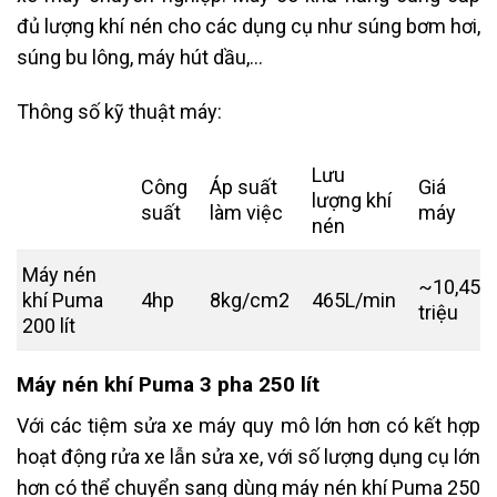
đủ lượng khí nén cho các dụng cụ như súng bơm hơi,
súng bu lông, máy hút dầu,…
Thông số kỹ thuật máy:
Lưu
Công
Áp suất
Giá
lượng khí
suất
làm việc
máy
nén
Máy nén
~10,45
khí Puma
4hp
8kg/cm2
465L/min
triệu
200 lít
Máy nén khí Puma 3 pha 250 lít
Với các tiệm sửa xe máy quy mô lớn hơn có kết hợp
hoạt động rửa xe lẫn sửa xe, với số lượng dụng cụ lớn
hơn có thể chuyển sang dùng máy nén khí Puma 250