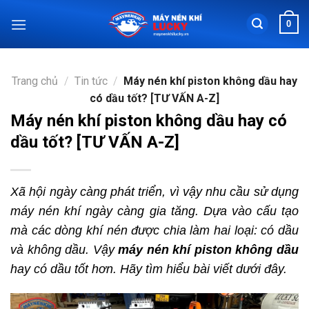
Chuyển
0
đến
nội
dung
Trang chủ
/
Tin tức
/
Máy nén khí piston không dầu hay
có dầu tốt? [TƯ VẤN A-Z]
Máy nén khí piston không dầu hay có
dầu tốt? [TƯ VẤN A-Z]
Xã hội ngày càng phát triển, vì vậy nhu cầu sử dụng
máy nén khí ngày càng gia tăng. Dựa vào cấu tạo
mà các dòng khí nén được chia làm hai loại: có dầu
và không dầu. Vậy
máy nén khí piston không dầu
hay có dầu tốt hơn. Hãy tìm hiểu bài viết dưới đây.