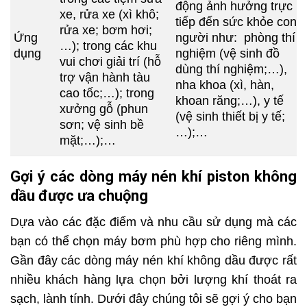
động ảnh hưởng trực
xe, rửa xe (xì khô;
tiếp đến sức khỏe con
rửa xe; bơm hơi;
Ứng
người như: phòng thí
…); trong các khu
dụng
nghiệm (vệ sinh đồ
vui chơi giải trí (hỗ
dùng thí nghiệm;…),
trợ vận hành tàu
nha khoa (xì, hàn,
cao tốc;…); trong
khoan răng;…), y tế
xưởng gỗ (phun
(vệ sinh thiết bị y tế;
sơn; vệ sinh bề
…);…
mặt;…);…
Gợi ý các dòng máy nén khí piston không
dầu được ưa chuộng
Dựa vào các đặc điểm và nhu cầu sử dụng mà các
bạn có thể chọn máy bơm phù hợp cho riêng mình.
Gần đây các dòng máy nén khí không dầu được rất
nhiều khách hàng lựa chọn bởi lượng khí thoát ra
sạch, lành tính. Dưới đây chúng tôi sẽ gợi ý cho bạn