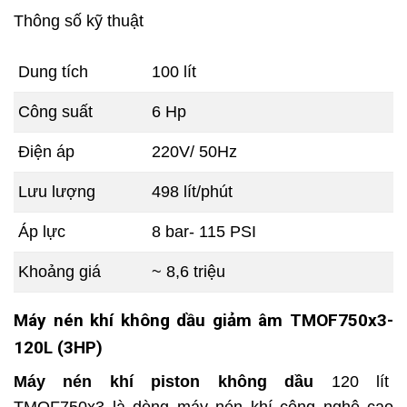
Thông số kỹ thuật
Dung tích
100 lít
Công suất
6 Hp
Điện áp
220V/ 50Hz
Lưu lượng
498 lít/phút
Áp lực
8 bar- 115 PSI
Khoảng giá
~ 8,6 triệu
Máy nén khí không dầu giảm âm TMOF750x3-
120L (3HP)
Máy nén khí piston không dầu
120 lít
TMOF750x3 là dòng máy nén khí công nghệ cao