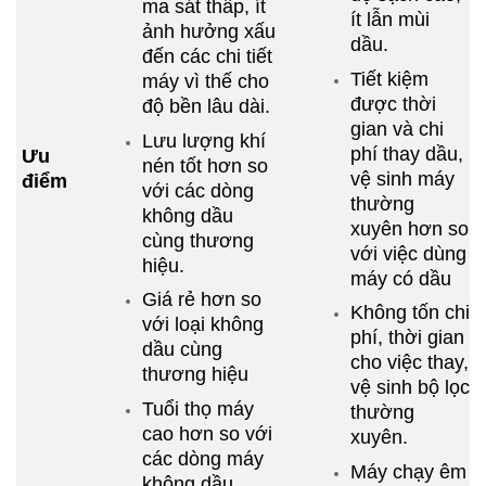
ma sát thấp, ít
ít lẫn mùi
ảnh hưởng xấu
dầu.
đến các chi tiết
Tiết kiệm
máy vì thế cho
được thời
độ bền lâu dài.
gian và chi
Lưu lượng khí
phí thay dầu,
Ưu
nén tốt hơn so
vệ sinh máy
điểm
với các dòng
thường
không dầu
xuyên hơn so
cùng thương
với việc dùng
hiệu.
máy có dầu
Giá rẻ hơn so
Không tốn chi
với loại không
phí, thời gian
dầu cùng
cho việc thay,
thương hiệu
vệ sinh bộ lọc
Tuổi thọ máy
thường
cao hơn so với
xuyên.
các dòng máy
Máy chạy êm
không dầu