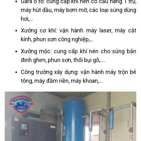
Gara ô tô: cung cấp khí nén có cầu nâng 1 trụ,
máy hút dầu, máy bơm mỡ, các loại súng dùng
hơi,…
Xưởng cơ khí: vận hành máy laser, máy cắt
kính, phun sơn công nghiệp,…
Xưởng mộc: cung cấp khí nén cho súng bắn
đinh ghim, phun sơn, thổi bụi gỗ,….
Công trường xây dựng: vận hành máy trộn bê
tông, máy đầm nền, máy khoan,…