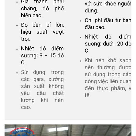
Giá thành phải
với sức khỏe người
chăng, độ phổ
dùng.
biến cao.
Chi phí đầu tư ban
Độ bền bỉ lớn,
đầu cao.
hiệu suất vượt
Nhiệt độ điểm
trội.
sương: dưới -20 độ
Nhiệt độ điểm
C
sương
:
3 – 15 độ
Khí nén khô sạch
C.
nên thường được
Sử dụng trong
sử dụng trong các
các gara, xưởng
công việc liên quan
sản xuất không
đến thực phẩm, y
yêu cầu chất
tế.
lượng khí nén
cao.