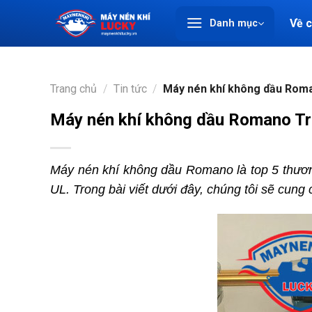
Chuyển
Về 
Danh mục
đến
nội
dung
Trang chủ
/
Tin tức
/
Máy nén khí không dầu Roma
Máy nén khí không dầu Romano Tr
Máy nén khí không dầu Romano là top 5 thương
UL. Trong bài viết dưới đây, chúng tôi sẽ cun