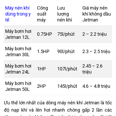
Máy nén khí
Công
Lưu
Giá máy nén
dùng trong y
suất
lượng
khí không dầu
tế
máy
nén khí
Jetman
Máy bơm hơi
0.75HP
75l/phút
2 – 2.2 triệu
Jetman 12L
Máy bơm hơi
1.5HP
90l/phút
2.3 – 2.5 triệu
Jetman 30L
Máy bơm hơi
2.45 – 2.6
1HP
107l/phút
Jetman 24L
triệu
Máy bơm hơi
2HP
145l/phút
4.6 – 4.8 triệu
Jetman 50L
Ưu thế lớn nhất của dòng máy nén khí Jetman là tốc
độ nạp khí và lên hơi nhanh chóng gấp 2 lần các