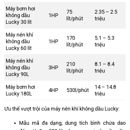
Máy bơm hơi
75
2.35 – 2.5
không dầu
1HP
lít/phút
triệu
Lucky 30 lít
Máy nén khí
170
5.1 – 5.3
không dầu
1HP
lít/phút
triệu
Lucky 60 lít
Máy nén khí
210
8.1 – 8.4
không dầu
3HP
lít/phút
triệu
Lucky 90L
Máy bơm hơi
14 – 14.8
4HP
530l/phút
Lucky 180L
triệu
Ưu thế vượt trội của máy nén khí không dầu Lucky:
Mẫu mã đa dạng, dung tích bình chứa dao