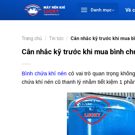
Chuyển
Về 
Danh mục
đến
nội
dung
Trang chủ
/
Tin tức
/
Cân nhắc kỹ trước khi mua bì
Cân nhắc kỹ trước khi mua bình ch
Bình chứa khí nén
có vai trò quan trọng không
chứa khí nén cũ thanh lý nhằm tiết kiệm 1 phần