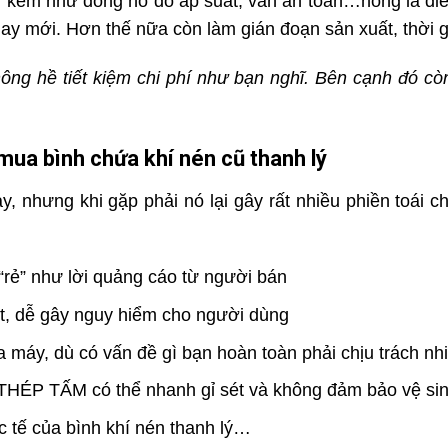
đi kèm như đồng hồ đo áp suất, van an toàn…hỏng là điề
hay mới. Hơn thế nữa còn làm gián đoạn sản xuất, thời g
ông hề tiết kiệm chi phí như bạn nghĩ. Bên cạnh đó c
mua bình chứa khí nén cũ thanh lý
 nhưng khi gặp phải nó lại gây rất nhiều phiền toái c
rẻ” như lời quảng cáo từ người bán
t, dễ gây nguy hiểm cho người dùng
máy, dù có vấn đề gì bạn hoàn toàn phải chịu trách nh
 THÉP TẤM có thể nhanh gỉ sét và không đảm bảo vệ si
 tế của bình khí nén thanh lý…