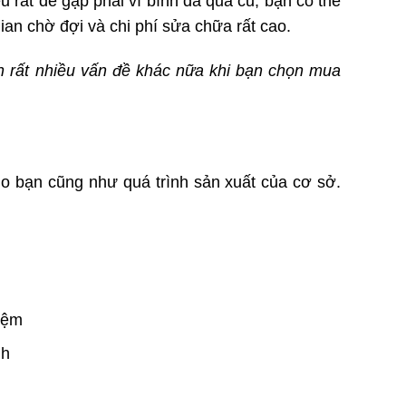
u rất dễ gặp phải vì bình đã quá cũ, bạn có thể
ian chờ đợi và chi phí sửa chữa rất cao.
òn rất nhiều vấn đề khác nữa khi bạn chọn mua
ho bạn cũng như quá trình sản xuất của cơ sở.
iệm
nh