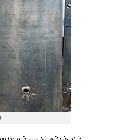
ẻ
g tìm hiểu qua bài viết này nhé!