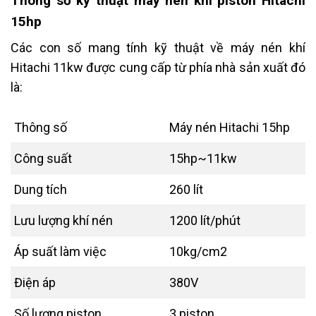
Thông số kỹ thuật máy nén khí piston Hitachi
15hp
Các con số mang tính kỹ thuật về máy nén khí
Hitachi 11kw được cung cấp từ phía nhà sản xuất đó
là:
Thông số
Máy nén Hitachi 15hp
Công suất
15hp~11kw
Dung tích
260 lít
Lưu lượng khí nén
1200 lít/phút
Áp suất làm việc
10kg/cm2
Điện áp
380V
Số lượng piston
3 piston