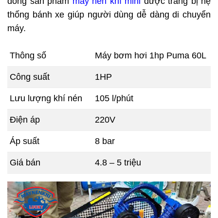
dòng sản phẩm
máy nén khí mini
được trang bị hệ
thống bánh xe giúp người dùng dễ dàng di chuyển
máy.
Thông số
Máy bơm hơi 1hp Puma 60L
Công suất
1HP
Lưu lượng khí nén
105 l/phút
Điện áp
220V
Áp suất
8 bar
Giá bán
4.8 – 5 triệu