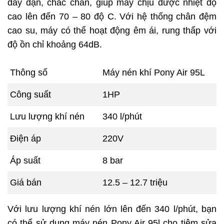
dày dặn, chắc chắn, giúp máy chịu được nhiệt độ
cao lên đến 70 – 80 độ C. Với hệ thống chân đệm
cao su, máy có thể hoạt động êm ái, rung thấp với
độ ồn chỉ khoảng 64dB.
Thông số
Máy nén khí Pony Air 95L
Công suất
1HP
Lưu lượng khí nén
340 l/phút
Điện áp
220V
Áp suất
8 bar
Giá bán
12.5 – 12.7 triệu
Với lưu lượng khí nén lớn lên đến 340 l/phút, bạn
có thể sử dụng máy nén Pony Air 95l cho tiệm sửa