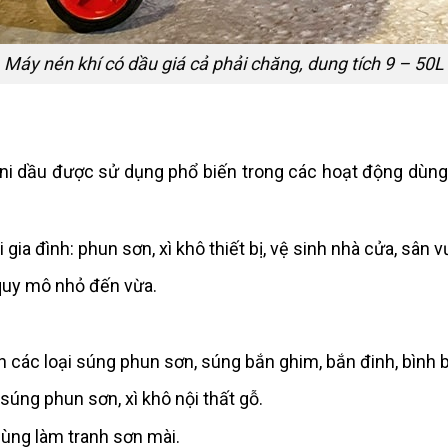
Máy nén khí có dầu giá cả phải chăng, dung tích 9 – 50L
ini dầu được sử dụng phổ biến trong các hoạt động dùn
ia đình: phun sơn, xì khô thiết bị, vệ sinh nhà cửa, sân v
quy mô nhỏ đến vừa.
 các loại súng phun sơn, súng bắn ghim, bắn đinh, bình b
úng phun sơn, xì khô nội thất gỗ.
ùng làm tranh sơn mài.