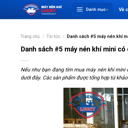
Chuyển
Về 
Danh mục
đến
nội
dung
Trang chủ
/
Tin tức
/
Danh sách #5 máy nén khí mi
Danh sách #5 máy nén khí mini có
Nếu như bạn đang tìm mua máy nén khí mini c
dưới đây. Các sản phẩm được tổng hợp từ khảo 