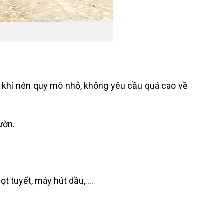
g khí nén quy mô nhỏ, không yêu cầu quá cao về
ườn.
ọt tuyết, máy hút dầu,….