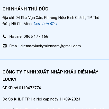
độ khít với thành thùng chứa. Ngoài ra có 1 số dấu
CHI NHÁNH THỦ ĐỨC
hiệu được biểu hiện thông qua quá trình làm việc của
Địa chỉ: 94 Kha Vạn Cân, Phường Hiệp Bình Chánh, TP Thủ
máy như:
Đức, Hồ Chí Minh.
Xem bản đồ »
Mỡ rò rỉ
ra bên ngoài thùng chứa khi bơm mặc
Hotline: 0865.177.166
dù vấu kẹp thùng chứa đã đóng chặt, mỡ không
đổ quá đầy.
Email: dienmayluckymiennam@gmail.com
Máy bơm mỡ hoạt động
nhưng không đẩy được
mỡ ra ngoài hoặc mỡ đầu ra bị yếu, áp lực mỡ
thấp không thể bắn xa như thường ngày.
CÔNG TY TNHH XUẤT NHẬP KHẨU ĐIỆN MÁY
Mỡ đầu ra không ổn định, lúc mạnh lúc yếu ảnh
LUCKY
hưởng tới quá trình bảo dưỡng máy móc sản
GPKD số 0110472774
xuất, dây chuyền sản phẩm,…
Hoặc đơn thuần do sử dụng lâu ngày khiến phớt
Do Sở KHĐT TP Hà Nội cấp ngày 11/09/2023
bị mài mòn theo thời gian.