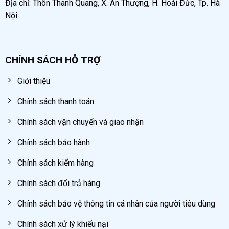
Địa chỉ: Thôn Thanh Quang, X. An Thượng, H. Hoài Đức, Tp. Hà
Nội
Lưu ý khi thay phớt máy bơm mỡ 40 lít
Thay phớt da máy bơm mỡ không đòi hỏi tính kỹ thuật
cao, tuy nhiên trong quá trình thay phớt da bạn cần
CHÍNH SÁCH HỖ TRỢ
chú ý để làm bảo an toàn khi sửa chữa cũng như thao
tác bơm mỡ:
Giới thiệu
Chính sách thanh toán
Trước khi tháo các linh kiện máy cần đảm bảo
đã xả hết áp trong thùng chứa, hạn chế rủi ro về
Chính sách vận chuyển và giao nhận
áp suất khí nén.
Chính sách bảo hành
Khi tháo phớt cũ ra khỏi trục bơm cần tháo tuần
Chính sách kiểm hàng
tự, tránh làm hỏng trục bơm, phát sinh chi phí
sửa chữa.
Chính sách đổi trả hàng
Đảm bảo lớp phớt mới vào đúng vị trí của phớt
Chính sách bảo vệ thông tin cá nhân của người tiêu dùng
cũ, đảm bảo siết chặt ốc để giữ chặt phớt da
Chính sách xử lý khiếu nại