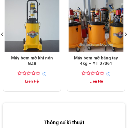
Máy bơm mỡ khí nén
Máy bơm mỡ bằng tay
GZ8
4kg – YT 07061
(0)
(0)
0
0
0
0
Liên Hệ
Liên Hệ
trên
trên
5
5
đánh
đánh
giá
giá
Thông số kĩ thuật