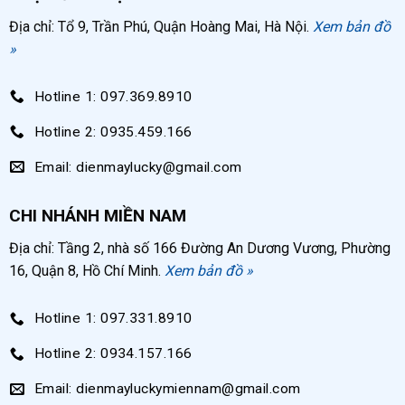
Phớt da có khả năng chịu nhiệt độ cao, độ đàn
Địa chỉ: Tổ 9, Trần Phú, Quận Hoàng Mai, Hà Nội.
Xem bản đồ
»
hồi tốt, ít khi bạn dãn nở nên duy trì độ khít với
thành thùng chứa, duy trì được hiệu suất bơm
Hotline 1: 097.369.8910
mỡ để bảo dưỡng máy móc.
Hotline 2: 0935.459.166
Phớt có đường kính chuẩn nên phù hợp với đa
dạng các loại máy bơm mỡ có dung tích thùng
Email: dienmaylucky@gmail.com
chứa 40 lít của các thương hiệu khác nhau.
CHI NHÁNH MIỀN NAM
Bề mặt trong của phớt da mịn giúp giảm thiểu
ma sát mỡ bôi trơn, từ đó duy trì lưu lượng mỡ
Địa chỉ: Tầng 2, nhà số 166 Đường An Dương Vương, Phường
bôi trơn đầu ra.
16, Quận 8, Hồ Chí Minh.
Xem bản đồ »
Dấu hiệu phớt máy bơm mỡ 40 lít bị hỏng
Hotline 1: 097.331.8910
Phớt da bị hỏng dấu hiệu đầu tiên bạn có thể nhận
Hotline 2: 0934.157.166
biết rõ nhất bằng mắt thường đó chính là mép của
Email: dienmayluckymiennam@gmail.com
phớt da bị rách, cong, vênh khiến phớt không đảm bảo