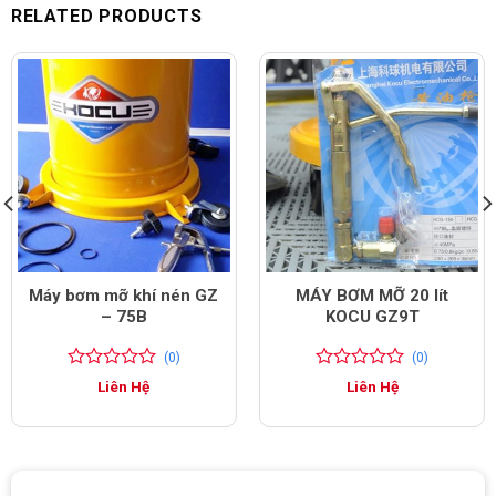
RELATED PRODUCTS
Máy bơm mỡ khí nén GZ
MÁY BƠM MỠ 20 lít
– 75B
KOCU GZ9T
(0)
(0)
0
0
0
0
Liên Hệ
Liên Hệ
trên
trên
5
5
đánh
đánh
giá
giá