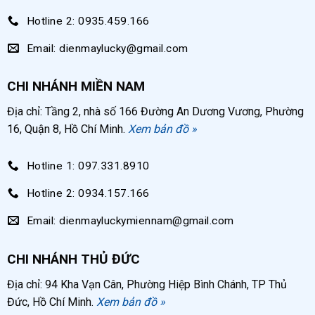
Hotline 2: 0935.459.166
Cụm chỉnh áp: gồm núm chỉnh áp và đồng hồ
áp giúp theo dõi áp lực khí nén đi vào bình chứa,
Email: dienmaylucky@gmail.com
điều chỉnh áp lực mỡ đầu ra phù hợp với các vị
trí cần bảo dưỡng
CHI NHÁNH MIỀN NAM
Van an toàn: tự động xả khí khi bình chứa vượt
Địa chỉ: Tầng 2, nhà số 166 Đường An Dương Vương, Phường
quá ngưỡng cho phép, hạn chế rủi ro nổ bình
16, Quận 8, Hồ Chí Minh.
Xem bản đồ »
trong quá trình sử dụng.
Hotline 1: 097.331.8910
Dây dẫn mỡ: dàu 4m, là loại dây lõi thép bên
ngoài được bọc vải bố giúp hạn chế ma sát hay
Hotline 2: 0934.157.166
gập gãy dây.
Email: dienmayluckymiennam@gmail.com
Súng bơm mỡ: có khả năng xoay 360 độ, súng
CHI NHÁNH THỦ ĐỨC
được trang bị vú bơm mỡ đầu nhọn/đầu bằng
dễ dàng bơm mỡ tại các chi tiết nhỏ, xa.
Địa chỉ: 94 Kha Vạn Cân, Phường Hiệp Bình Chánh, TP Thủ
Đức, Hồ Chí Minh.
Xem bản đồ »
Hệ thống bánh xe, tay kéo: thuận tiện cho việc