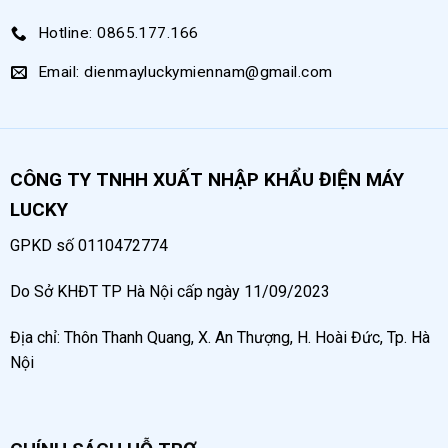
di chuyển máy tới các vị trí sử dụng khác nhau
Hotline: 0865.177.166
Email: dienmayluckymiennam@gmail.com
CÔNG TY TNHH XUẤT NHẬP KHẨU ĐIỆN MÁY
LUCKY
GPKD số 0110472774
Do Sở KHĐT TP Hà Nội cấp ngày 11/09/2023
Phớt da ép mỡ
Địa chỉ: Thôn Thanh Quang, X. An Thượng, H. Hoài Đức, Tp. Hà
Nội