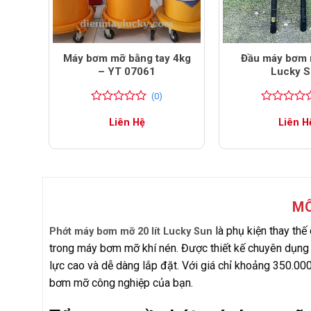
 GZ-
Máy bơm mỡ bằng tay 4kg
Đầu máy bơm m
– YT 07061
Lucky 
(0)
0
0
0
0
Liên Hệ
Liên H
trên
trên
5
5
đánh
đánh
giá
giá
MÔ
là phụ kiện thay thế
Phớt máy bơm mỡ 20 lít Lucky Sun
trong máy bơm mỡ khí nén. Được thiết kế chuyên dụng t
lực cao và dễ dàng lắp đặt. Với giá chỉ khoảng 350.000 
bơm mỡ công nghiệp của bạn.