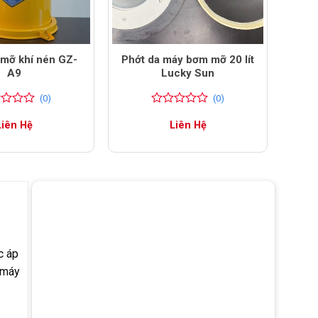
mỡ khí nén GZ-
Phớt da máy bơm mỡ 20 lít
A9
Lucky Sun
(0)
(0)
0
0
Liên Hệ
Liên Hệ
trên
5
đánh
giá
c áp
o máy