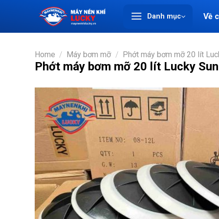
Chuyển
Về 
Danh mục
đến
nội
dung
Home
/
Máy bơm mỡ
/
Phớt máy bơm mỡ 20 lít Luc
Phớt máy bơm mỡ 20 lít Lucky Sun