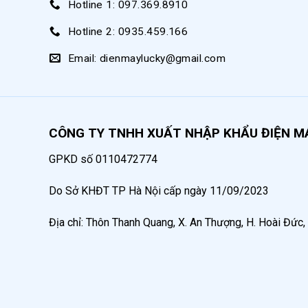
Hotline 1: 097.369.8910
Khi phớt bị hư hỏng, máy bơm mỡ sẽ hoạt động kém hiệ
Hotline 2: 0935.459.166
ô nhiễm môi trường làm việc.
Email: dienmaylucky@gmail.com
Đặc điểm nổi bật của phớt máy 
Chất liệu cao cấp đảm bảo độ bền
CÔNG TY TNHH XUẤT NHẬP KHẨU ĐIỆN M
GPKD số 0110472774
Do Sở KHĐT TP Hà Nội cấp ngày 11/09/2023
Địa chỉ: Thôn Thanh Quang, X. An Thượng, H. Hoài Đức,