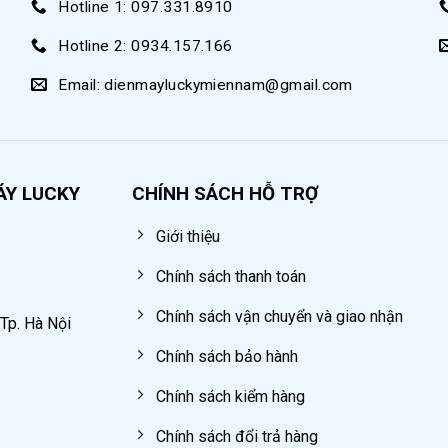
Hotline 1: 097.331.8910
u quả, áp lực bơm giảm đáng kể và có thể gây rò rỉ mỡ gây lãng 
Hotline 2: 0934.157.166
Email: dienmayluckymiennam@gmail.com
bơm mỡ 20 lít Lucky Sun
ÁY LUCKY
CHÍNH SÁCH HỖ TRỢ
Giới thiệu
Chính sách thanh toán
Chính sách vận chuyển và giao nhận
 Tp. Hà Nội
Chính sách bảo hành
Chính sách kiểm hàng
Chính sách đổi trả hàng