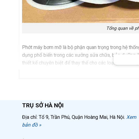
Tổng quan về ph
Phớt máy bơm mỡ là bộ phận quan trọng trong hệ thống
dụng phổ biến trong các xưởng sửa chữa, bảo dưỡng ô
thiết kế chuyên biệt để thay thế cho các loại phớt đã 
Vai trò của phớt máy bơm mỡ trong hệ th
Phớt máy bơm mỡ đóng vai trò then chốt trong việc:
Tạo áp lực
đẩy mỡ từ thùng chứa ra ngoài thô
TRỤ SỞ HÀ NỘI
Ngăn chặn rò rỉ
mỡ vào động cơ của máy bơ
Địa chỉ: Tổ 9, Trần Phú, Quận Hoàng Mai, Hà Nội.
Xem
bản đồ »
Duy trì hiệu suất
bơm mỡ ổn định, đảm bảo l
Kéo dài tuổi thọ
cho toàn bộ hệ thống máy b