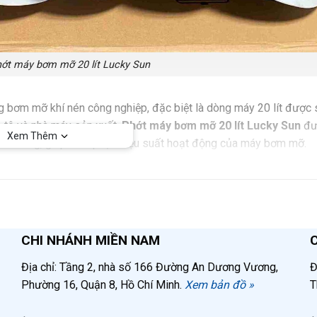
ớt máy bơm mỡ 20 lít Lucky Sun
 bơm mỡ khí nén công nghiệp, đặc biệt là dòng máy 20 lít được
 tô và nhà máy sản xuất.
Phớt máy bơm mỡ 20 lít Lucky Sun
đư
Xem Thêm
bị hư hỏng, giúp khôi phục hiệu suất hoạt động của máy bơm mỡ.
ống bôi trơn
ng qua hệ thống dẫn mỡ
CHI NHÁNH MIỀN NAM
m
Địa chỉ: Tầng 2, nhà số 166 Đường An Dương Vương,
Đ
Phường 16, Quận 8, Hồ Chí Minh.
Xem bản đồ »
T
ượng mỡ được bơm đều đặn
ơm mỡ