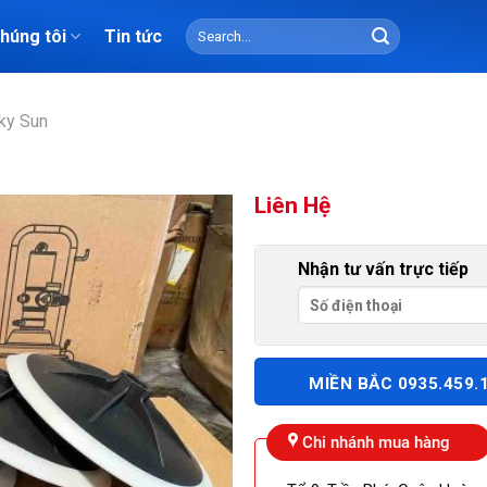
Search
chúng tôi
Tin tức
for:
ky Sun
Liên Hệ
Nhận tư vấn trực tiếp
MIỀN BẮC 0935.459.
Chi nhánh mua hàng