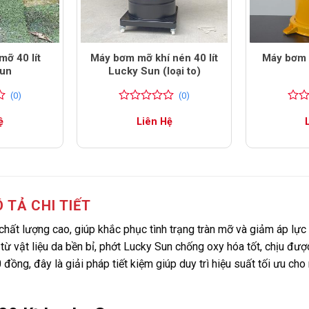
ỡ 40 lít
Máy bơm mỡ khí nén 40 lít
Máy bơm 
Sun
Lucky Sun (loại to)
(0)
(0)
0
0
0
0
ệ
Liên Hệ
trên
trên
5
5
đánh
đánh
giá
giá
 TẢ CHI TIẾT
 chất lượng cao, giúp khắc phục tình trạng tràn mỡ và giảm áp lực
ừ vật liệu da bền bỉ, phớt Lucky Sun chống oxy hóa tốt, chịu đượ
đồng, đây là giải pháp tiết kiệm giúp duy trì hiệu suất tối ưu ch