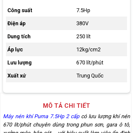
Công suất
7.5Hp
Điện áp
380V
Dung tích
250 lít
Áp lực
12kg/cm2
Lưu lượng
670 lít/phút
Xuất xứ
Trung Quốc
MÔ TẢ CHI TIẾT
Máy nén khí Puma 7.5Hp 2 cấp
có lưu lượng khí nén
670 lít/phút chuyên dùng trong phun sơn, gara ô tô,
xưởng mộc, bắn cát,… với hiệu suất làm việc ổn định