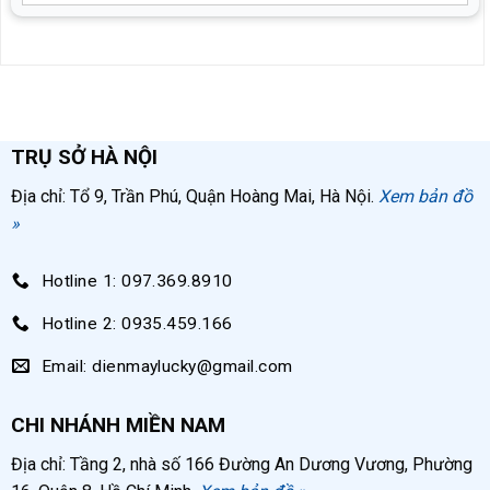
Dung tích
250 lít
1 đổi 1 trong vòng 7 ngày nếu có lỗi do nhà sản xuất
Áp lực
12kg/cm2
Lưu lượng
670 lít/phút
TRỤ SỞ HÀ NỘI
Xuất xứ
Trung Quốc
Địa chỉ: Tổ 9, Trần Phú, Quận Hoàng Mai, Hà Nội.
Xem bản đồ
»
Hotline 1: 097.369.8910
Hotline 2: 0935.459.166
Email: dienmaylucky@gmail.com
CHI NHÁNH MIỀN NAM
Địa chỉ: Tầng 2, nhà số 166 Đường An Dương Vương, Phường
Mắt thăm dầu giúp theo dõi lượng dầu trong đầu nén