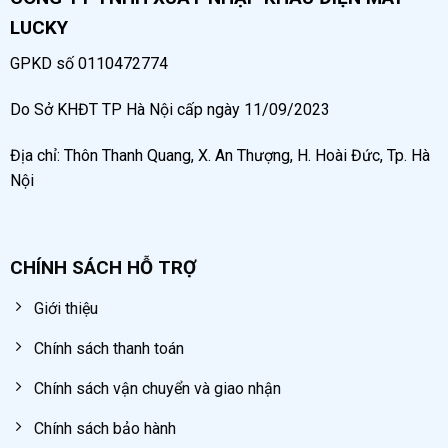
cắt, máy hàn, máy dập khuôn, máy bắn đinh,..
LUCKY
Trong phun sơn, bắn cát:
cung cấp khí nén cho
GPKD số 0110472774
súng phun sơn, máy bắn cát quy mô từ 3 – 4
thợ.
Do Sở KHĐT TP Hà Nội cấp ngày 11/09/2023
Địa chỉ: Thôn Thanh Quang, X. An Thượng, H. Hoài Đức, Tp. Hà
Nội
CHÍNH SÁCH HỖ TRỢ
Giới thiệu
Chính sách thanh toán
Chính sách vận chuyển và giao nhận
Máy bơm hơi Puma 7.5HP 2 cấp được sử dụng trong
các gara ô tô, xưởng mộc
Chính sách bảo hành