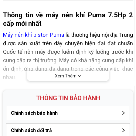
Thông tin về máy nén khí Puma 7.5Hp 2
cấp mới nhất
Máy nén khí piston Puma
là thương hiệu nội địa Trung
được sản xuất trên dây chuyền hiện đại đạt chuẩn
Quốc tế nên máy được kiểm định kỹ lưỡng trước khi
cung cấp ra thị trường. Máy có khả năng cung cấp khí
ổn định, ứng dụng đa dạng trong các công việc khác
Xem Thêm
nhau.
Thông số kỹ thuật máy nén khí Puma 7.5Hp 2
THÔNG TIN BẢO HÀNH
cấp
Chính sách bảo hành
Công suất
7.5Hp
Điện áp
380V
Chính sách đổi trả
Bảo hành mô tơ 12 tháng, đầu nén khí 6 tháng