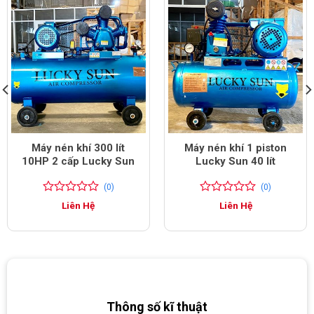
Máy nén khí 300 lít
Máy nén khí 1 piston
10HP 2 cấp Lucky Sun
Lucky Sun 40 lít
(0)
(0)
0
0
0
0
Liên Hệ
Liên Hệ
trên
trên
5
5
đánh
đánh
giá
giá
Thông số kĩ thuật