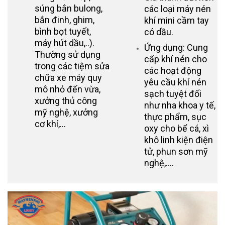
súng bắn bulong,
các loại máy nén
bắn đinh, ghim,
khí mini cầm tay
bình bọt tuyết,
có dầu.
máy hút dầu,..).
Ứng dụng: Cung
Thường sử dụng
cấp khí nén cho
trong các tiệm sửa
các hoạt động
chữa xe máy quy
yêu cầu khí nén
mô nhỏ đến vừa,
sạch tuyệt đối
xưởng thủ công
như nha khoa y tế,
mỹ nghệ, xưởng
thực phẩm, sục
cơ khí,…
oxy cho bể cá, xì
khô linh kiện điện
tử, phun sơn mỹ
nghệ,….