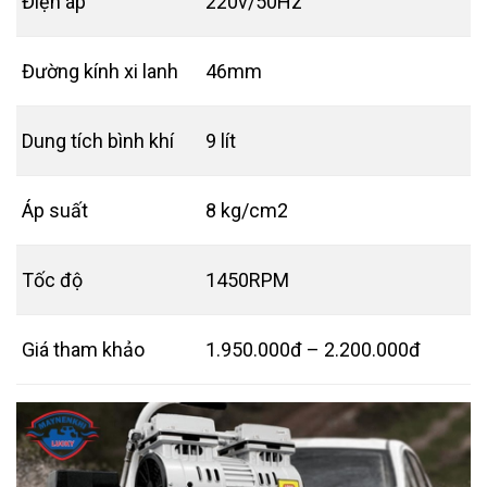
Điện áp
220v/50Hz
Đường kính xi lanh
46mm
Dung tích bình khí
9 lít
Áp suất
8 kg/cm2
Tốc độ
1450RPM
Giá tham khảo
1.950.000đ – 2.200.000đ