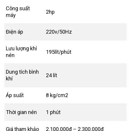
Công suất
2hp
máy
Điện áp
220v/50Hz
Lưu lượng khí
195lít/phút
nén
Dung tích bình
24 lít
khí
Áp suất
8 kg/cm2
Thời gian nén
1 phút
Giá tham khảo
2.100.000đ – 2.300.000đ