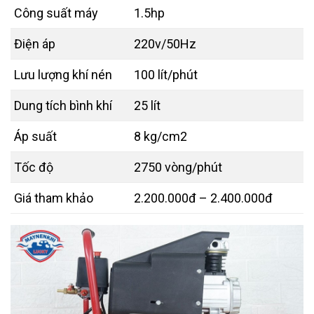
Công suất máy
1.5hp
Điện áp
220v/50Hz
Lưu lượng khí nén
100 lít/phút
Dung tích bình khí
25 lít
Áp suất
8 kg/cm2
Tốc độ
2750 vòng/phút
Giá tham khảo
2.200.000đ – 2.400.000đ