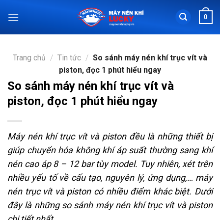
Chuyển
0
đến
nội
dung
Trang chủ
/
Tin tức
/
So sánh máy nén khí trục vít và
piston, đọc 1 phút hiểu ngay
So sánh máy nén khí trục vít và
piston, đọc 1 phút hiểu ngay
Máy nén khí trục vít và piston đều là những thiết bị
giúp chuyển hóa không khí áp suất thường sang khí
nén cao áp 8 – 12 bar tùy model. Tuy nhiên, xét trên
nhiều yếu tố về cấu tạo, nguyên lý, ứng dụng,… máy
nén trục vít và piston có nhiều điểm khác biệt. Dưới
đây là những so sánh máy nén khí trục vít và piston
chi tiết nhất.