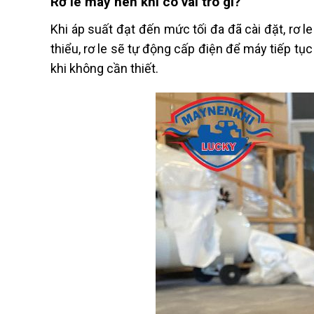
Rơ le máy nén khí có vai trò gì?
Khi áp suất đạt đến mức tối đa đã cài đặt, rơ 
thiểu, rơ le sẽ tự động cấp điện để máy tiếp tụ
khi không cần thiết.