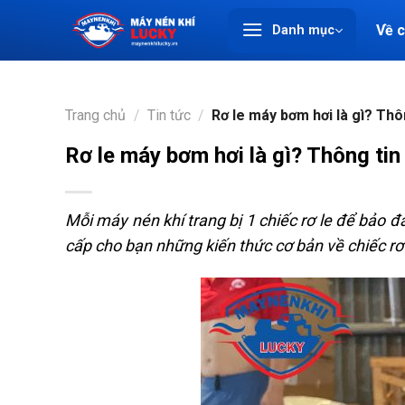
Chuyển
Về 
Danh mục
đến
nội
dung
Trang chủ
/
Tin tức
/
Rơ le máy bơm hơi là gì? Thô
Rơ le máy bơm hơi là gì? Thông tin
Mỗi máy nén khí trang bị 1 chiếc rơ le để bảo đ
cấp cho bạn những kiến thức cơ bản về chiếc rơ