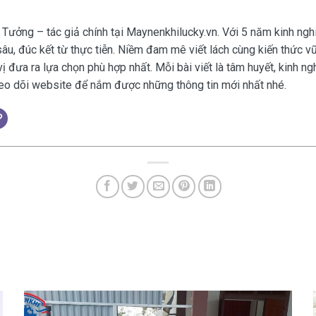
 Tưởng – tác giả chính tại Maynenkhilucky.vn. Với 5 năm kinh ngh
âu, đúc kết từ thực tiễn. Niềm đam mê viết lách cùng kiến thức v
vị đưa ra lựa chọn phù hợp nhất. Mỗi bài viết là tâm huyết, kinh 
eo dõi website để nắm được những thông tin mới nhất nhé.