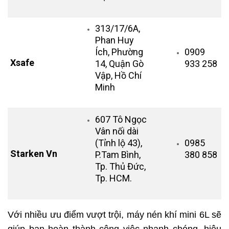
313/17/6A,
Phan Huy
Ích, Phường
0909
Xsafe
14, Quận Gò
933 258
Vập, Hồ Chí
Minh
607 Tô Ngọc
Vân nối dài
(Tỉnh lộ 43),
0985
Starken Vn
P.Tam Bình,
380 858
Tp. Thủ Đức,
Tp. HCM.
Với nhiều ưu điểm vượt trội, máy nén khí mini 6L sẽ