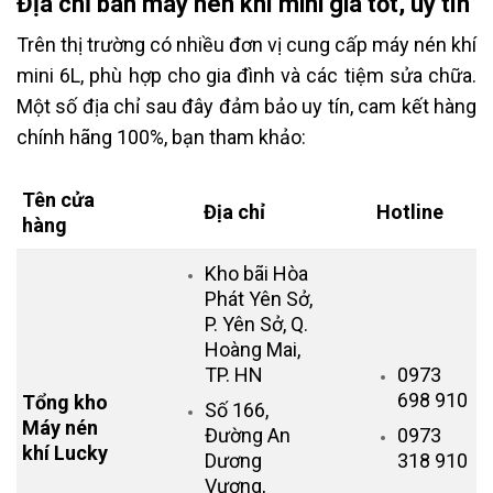
Địa chỉ bán máy nén khí mini giá tốt, uy tín
Trên thị trường có nhiều đơn vị cung cấp máy nén khí
mini 6L, phù hợp cho gia đình và các tiệm sửa chữa.
Một số địa chỉ sau đây đảm bảo uy tín, cam kết hàng
chính hãng 100%, bạn tham khảo:
Tên cửa
Địa chỉ
Hotline
hàng
Kho bãi Hòa
Phát Yên Sở,
P. Yên Sở, Q.
Hoàng Mai,
TP. HN
0973
698 910
Tổng kho
Số 166,
Máy nén
Đường An
0973
khí Lucky
Dương
318 910
Vương,