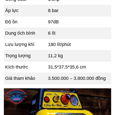
Áp lực
8 bar
Độ ồn
97dB
Dung tích bình
6 lít
Lưu lượng khí
180 lít/phút
Trọng lượng
11,2 kg
Kích thước
31,5*37,5*35,6 cm
Giá tham khảo
3.500.000 – 3.800.000 đồng