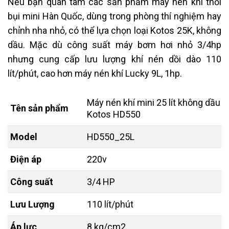
Nếu bạn quan tâm các sản phẩm máy nén khí thổi
bụi mini Hàn Quốc, dùng trong phòng thí nghiệm hay
chỉnh nha nhỏ, có thể lựa chọn loại Kotos 25K, không
dầu. Mặc dù công suất máy bơm hơi nhỏ 3/4hp
nhưng cung cấp lưu lượng khí nén dồi dào 110
lít/phút, cao hơn máy nén khí Lucky 9L, 1hp.
Máy nén khí mini 25 lít không dầu
Tên sản phẩm
Kotos HD550
Model
HD550_25L
Điện áp
220v
Công suất
3/4 HP
Lưu Lượng
110 lít/phút
Áp lực
8 kg/cm2