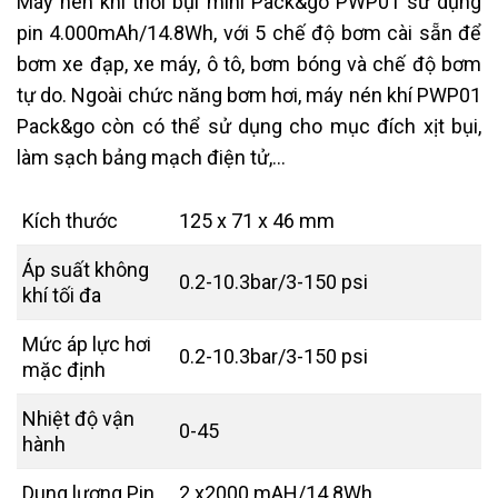
Máy nén khí thổi bụi mini Pack&go PWP01 sử dụng
pin
4.000mAh/14.8Wh, với 5 chế độ bơm cài sẵn để
bơm xe đạp, xe máy, ô tô, bơm bóng và chế độ bơm
tự do. Ngoài chức năng bơm hơi, máy nén khí PWP01
Pack&go còn có thể sử dụng cho mục đích xịt bụi,
làm sạch bảng mạch điện tử,…
Kích thước
125 x 71 x 46 mm
Áp suất không
0.2-10.3bar/3-150 psi
khí tối đa
Mức áp lực hơi
0.2-10.3bar/3-150 psi
mặc định
Nhiệt độ vận
0-45
hành
Dung lượng Pin
2 x2000 mAH/14.8Wh