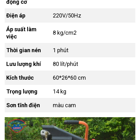
động cơ
Điện áp
220V/50Hz
Áp suất làm
8 kg/cm2
việc
Thời gian nén
1 phút
Lưu lượng khí
80 lít/phút
Kích thước
60*26*60 cm
Trọng lượng
14 kg
Sơn tĩnh điện
màu cam