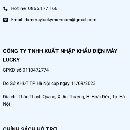
Hotline: 0865.177.166
Email: dienmayluckymiennam@gmail.com
CÔNG TY TNHH XUẤT NHẬP KHẨU ĐIỆN MÁY
LUCKY
Thiết kế tối ưu, đảm bảo an toàn
GPKD số 0110472774
Thiết kế máy bơm hơi nhỏ gọn không chiếm diện
Do Sở KHĐT TP Hà Nội cấp ngày 11/09/2023
tích, gia công chi tiết đến từng mối hàn. Ngoài ra,
máy được trang bị thêm lớp sơn tĩnh điện màu cam
Địa chỉ: Thôn Thanh Quang, X. An Thượng, H. Hoài Đức, Tp. Hà
cao cấp vừa chống gỉ sét. Hệ thống van an toàn,
Nội
đồng hồ báo áp… giúp theo dõi áp lực khí nén đầu
ra, đảm bảo an toàn về khí nén khi vận hành.
CHÍNH SÁCH HỖ TRỢ