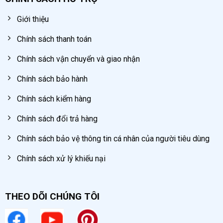
Các phụ kiện đi kèm như:
Giới thiệu
Bầu lọc gió giúp lọc bụi bẩn có trong không khí
Chính sách thanh toán
đầu vào, hạn chế làm xước piston.
Chính sách vận chuyển và giao nhận
Van xả đáy để loại bỏ nước thải trong bình chứa,
han chế han gỉ bình.
Chính sách bảo hành
Hệ thống bánh xe, tay kéo dễ dàng di chuyển
Chính sách kiểm hàng
máy tới các vị trí sử dụng khác nhau.
Chính sách đổi trả hàng
Chính sách bảo vệ thông tin cá nhân của người tiêu dùng
Chính sách xử lý khiếu nại
THEO DÕI CHÚNG TÔI