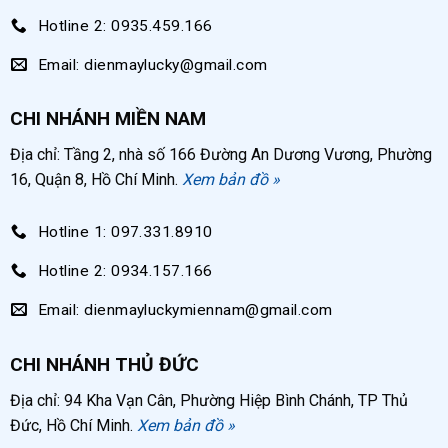
Khí nén đầu ra có thể điều chỉnh áp lực linh
Hotline 2: 0935.459.166
hoạt từ 6 – 8bar, phù hợp với các loại thiết bị sử
Email: dienmaylucky@gmail.com
dụng khí nén khác nhau.
Piston được bôi trơn bởi dầu thủy lực thủy giảm
CHI NHÁNH MIỀN NAM
ma sát khi nén khí, vừa tản nhiệt đầu nén nhanh
Địa chỉ: Tầng 2, nhà số 166 Đường An Dương Vương, Phường
chóng, từ đó tăng độ bền của đầu nén.
16, Quận 8, Hồ Chí Minh.
Xem bản đồ »
Máy có khả năng tự ngắt khi khí nén nạp đầy
bình chứa và tự bật khi khí nén hết giúp máy có
Hotline 1: 097.331.8910
thời gian nghỉ, tiết kiệm điện năng tiêu thụ.
Hotline 2: 0934.157.166
Email: dienmayluckymiennam@gmail.com
CHI NHÁNH THỦ ĐỨC
Địa chỉ: 94 Kha Vạn Cân, Phường Hiệp Bình Chánh, TP Thủ
Đức, Hồ Chí Minh.
Xem bản đồ »