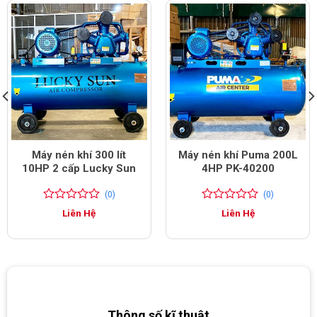
Máy nén khí 300 lít
Máy nén khí Puma 200L
10HP 2 cấp Lucky Sun
4HP PK-40200
(0)
(0)
0
0
0
0
Liên Hệ
Liên Hệ
trên
trên
5
5
đánh
đánh
giá
giá
Thông số kĩ thuật