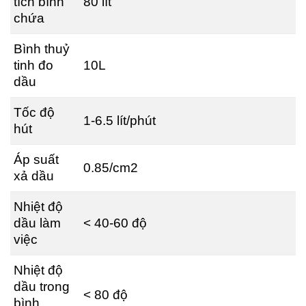
tích bình
80 lít
chứa
Bình thuỷ
tinh đo
10L
dầu
Tốc độ
1-6.5 lít/phút
hút
Áp suất
0.85/cm2
xả dầu
Nhiệt độ
dầu làm
< 40-60 độ
việc
Nhiệt độ
dầu trong
< 80 độ
bình