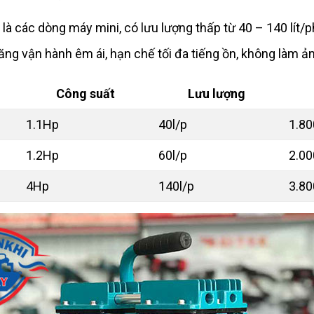
 các dòng máy mini, có lưu lượng thấp từ 40 – 140 lít/p
g vận hành êm ái, hạn chế tối đa tiếng ồn, không làm 
Công suất
Lưu lượng
1.1Hp
40l/p
1.80
1.2Hp
60l/p
2.00
4Hp
140l/p
3.80