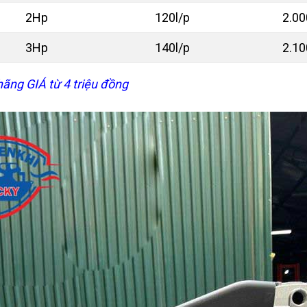
2Hp
120l/p
2.00
3Hp
140l/p
2.10
ãng GIÁ từ 4 triệu đồng