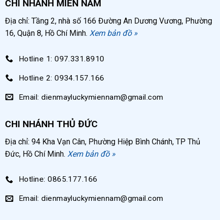
CHI NHÁNH MIỀN NAM
Phòng thí nghiệm bệnh viện: cung cấp khí nén
Địa chỉ: Tầng 2, nhà số 166 Đường An Dương Vương, Phường
cho máy khử trùng dụng cụ, triết rót dung dịch,
16, Quận 8, Hồ Chí Minh.
Xem bản đồ »
sấy khô dụng cụ,…
Xưởng chế biến thực phẩm: vận hành máy hút
Hotline 1: 097.331.8910
chân không, rang – sấy nguyên liệu, đóng gói
Hotline 2: 0934.157.166
thực phẩm,…
Email: dienmayluckymiennam@gmail.com
Trong xưởng sơ chế thuốc: đóng bao phim
thuốc, sấy khô nguyên liệu,…
CHI NHÁNH THỦ ĐỨC
Địa chỉ: 94 Kha Vạn Cân, Phường Hiệp Bình Chánh, TP Thủ
Đức, Hồ Chí Minh.
Xem bản đồ »
Hotline: 0865.177.166
Email: dienmayluckymiennam@gmail.com