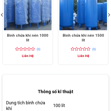
Bình chứa khí nén 1000
Bình chứa khí nén 1500
lít
lít
(0)
(0)
0
0
0
0
Liên Hệ
Liên Hệ
trên
trên
5
5
đánh
đánh
giá
giá
Thông số kĩ thuật
Dung tích bình chứa
100 lít
khí