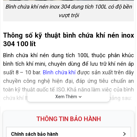
Bình chứa khí nén inox 304 dung tích 100L có độ bền
vượt trội
Thông số kỹ thuật bình chứa khí nén inox
304 100 lít
Bình chứa khí nén dung tích 100L thuộc phân khúc
bình tích khí mini, chuyên dùng để lưu trữ khí nén áp
suất 8 – 10 bar.
Bình chứa khí
được sản xuất trên dây
chuyền công nghệ hiện đại, đáp ứng tiêu chuẩn an
toàn kỹ thuật quốc tế ISO. Khả năng làm việc của bình
Xem Thêm
chứa khí INOX 304 100L thể hiện thông qua bảng sau:
Dung tích bình chứa
THÔNG TIN BẢO HÀNH
100 lít
khí
Chính sách bảo hành
Chiều cao
1500mm