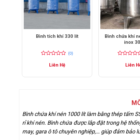
0 lít
Bình tích khí 330 lít
Bình chứa khí n
inox 3
(0)
0
0
0
0
Liên Hệ
Liên H
trên
trên
5
5
đánh
đánh
giá
giá
MÔ
Bình chứa khí nén 1000 lít làm bằng thép tấm S
rỉ khí nén. Bình chứa được lắp đặt trong hệ thố
may, gara ô tô chuyên nghiệp,… giúp đảm bảo l