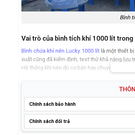
Bình t
Vai trò của bình tích khí 1000 lít trong
Bình chứa khí nén Lucky 1000 lít
là một thiết b
xuất cũng đã kiểm định, test thử khả năng lưu tr
Hệ thống khí nén dù cơ bản hay chuyên nghiệp vi
Tích trữ khí nén, duy trì áp lực và lưu
THÔN
tránh tình trạng bị tụt áp ảnh hưởng tới h
Tăng tuổi thọ cho máy nén khí trục vít, k
Chính sách bảo hành
bật lại khi áp lực khí trong bình chứa giảm
Chính sách đổi trả
Tách 1 phần bụi bẩn, hơi nước có trong k
Bảo hành thân bình lên tới 36 tháng trên Toàn Quốc
xuất, tối ưu chi phí sửa chữa máy.