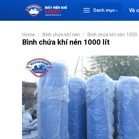
Chuyển
Về 
Danh mục
đến
nội
dung
Home
/
Bình chứa khí nén
/
Bình chứa khí nén 1000 l
Bình chứa khí nén 1000 lít