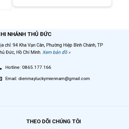
hân),
p ứng
CHI NHÁNH THỦ ĐỨC
ịa chỉ: 94 Kha Vạn Cân, Phường Hiệp Bình Chánh, TP
hủ Đức, Hồ Chí Minh.
Xem bản đồ »
 tích
Hotline: 0865.177.166
Email: dienmayluckymiennam@gmail.com
THEO DÕI CHÚNG TÔI