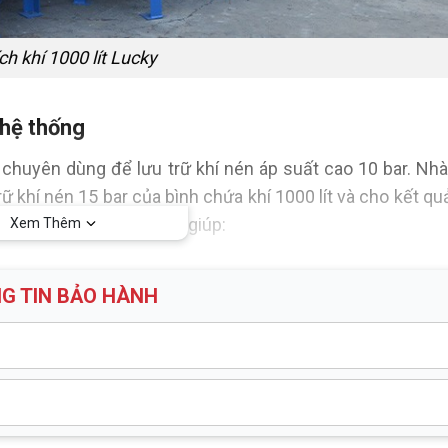
ích khí 1000 lít Lucky
 hệ thống
ị chuyên dùng để lưu trữ khí nén áp suất cao 10 bar. Nh
ữ khí nén 15 bar của bình chứa khí 1000 lít và cho kết quả
ệc đầu tư bình tích khí giúp:
Xem Thêm
 lượng khí nén đầu ra ổn định cho máy móc sản xuất làm 
G TIN BẢO HÀNH
iệu suất sản phẩm đầu ra.
hi khí nén nạp đầy bình chứa máy sẽ tự ngắt để nghỉ ngơi v
.
hí nén đầu ra, chính vì vậy giúp hạn chế han gỉ máy móc s