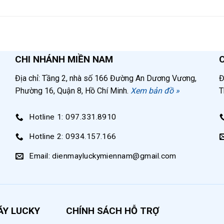
.
00 lít
n, gồm có thân bình (dung tích lớn 1000L), chân đế (3 c
ống dẫn khí. Bình chứa được sản xuất tại Việt Nam và đá
CHI NHÁNH MIỀN NAM
Địa chỉ: Tầng 2, nhà số 166 Đường An Dương Vương,
Đ
Phường 16, Quận 8, Hồ Chí Minh.
Xem bản đồ »
T
g gian, kết nối giữa máy nén khí trục vít và bộ lọc thô. Bình
Hotline 1: 097.331.8910
hư bảng dưới đây:
Hotline 2: 0934.157.166
1000 lít
Email: dienmayluckymiennam@gmail.com
2,5×0,8 m
10 bar
ÁY LUCKY
CHÍNH SÁCH HỖ TRỢ
15 bar