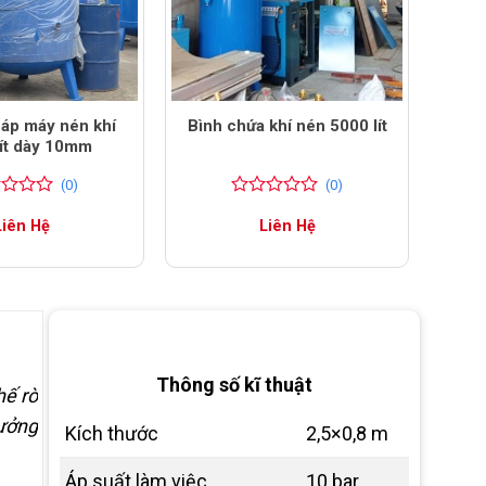
 áp máy nén khí
Bình chứa khí nén 5000 lít
lít dày 10mm
(0)
(0)
0
0
Liên Hệ
Liên Hệ
trên
5
đánh
giá
Thông số kĩ thuật
hế rò
xưởng
Kích thước
2,5×0,8 m
Áp suất làm việc
10 bar