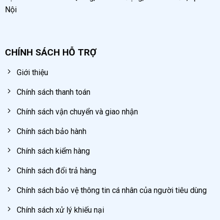
có giá ưu đãi
Nội
Có sẵn các phụ kiện và linh kiện thay thế
Bảo hành lên tới 3 – 6 tháng
CHÍNH SÁCH HỖ TRỢ
Miễn phí vận chuyển trong nội thành Hà Nội <
10 km và chuyển phát tận nhà với quý khách
Giới thiệu
hàng ở xa
Chính sách thanh toán
Đổi mới trong vòng 7 ngày nếu máy bị lỗi do
Chính sách vận chuyển và giao nhận
nhà sản xuất
Chính sách bảo hành
Mọi thắc mắc xin vui lòng liên hệ
Hotline:
Chính sách kiểm hàng
0934.423.166
để được tư vấn và giải đáp trực tiếp.
Chính sách đổi trả hàng
Bình chọn product
Chính sách bảo vệ thông tin cá nhân của người tiêu dùng
Chính sách xử lý khiếu nại