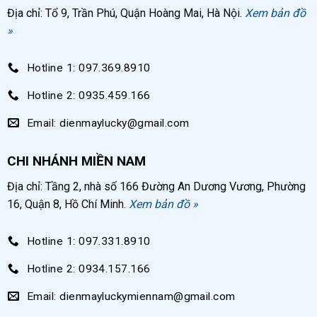
Ưu điểm của súng phun sơn Nhật Bản
Địa chỉ: Tổ 9, Trần Phú, Quận Hoàng Mai, Hà Nội.
Xem bản đồ
»
Chất lượng, độ bền cao
Thiết kế nhỏ gọn, cầm rất vừa tay
Hotline 1: 097.369.8910
Luồng khí ổn định, ngăn ngừa tình trạng mất
Hotline 2: 0935.459.166
áp suất khí.
Email: dienmaylucky@gmail.com
Đầu phun sơn đều, tiết kiệm
CHI NHÁNH MIỀN NAM
Tối ưu hóa lưu lượng khí giúp làm giảm lượng
sơn bám vào đầu chia khí.
Địa chỉ: Tầng 2, nhà số 166 Đường An Dương Vương, Phường
16, Quận 8, Hồ Chí Minh.
Xem bản đồ »
Đầu chia phí dùng cho loại hút, loại trọng lực,
loại áp suất và có thể hoán đổi cho giống với
Hotline 1: 097.331.8910
kích thước lỗ ở đầu phun sơn.
Hotline 2: 0934.157.166
Tuy nhiên, súng phun sơn Nhật Bản lại có
Email: dienmayluckymiennam@gmail.com
giá
1.450.000đ
được xem là cao hơn các loại súng