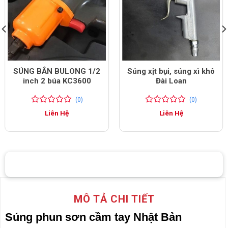
SÚNG BẮN BULONG 1/2
Súng xịt bụi, súng xì khô
inch 2 búa KC3600
Đài Loan
(0)
(0)
0
0
0
0
Liên Hệ
Liên Hệ
trên
trên
5
5
đánh
đánh
giá
giá
MÔ TẢ CHI TIẾT
Súng phun sơn cầm tay Nhật Bản