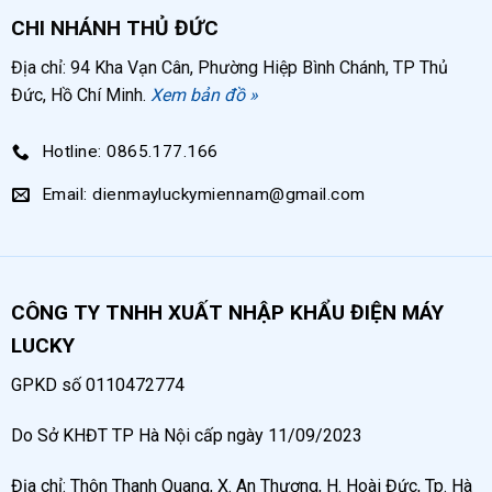
phun sơn thông thường. Ngoài ra, Lucky còn cung
CHI NHÁNH THỦ ĐỨC
cấp dòng sản phẩm súng phun sơn cầm tay Đài Loan
Địa chỉ: 94 Kha Vạn Cân, Phường Hiệp Bình Chánh, TP Thủ
liên hệ ngay tới:
0934.423.166
Đức, Hồ Chí Minh.
Xem bản đồ »
>>>Tham khảo một số loại
máy nén khí mini
Hotline: 0865.177.166
gia đình
,
máy bơm hơi mini
để có thể sử dụng
phù hợp.
Email: dienmayluckymiennam@gmail.com
Khi mua súng phun sơn cầm tay Nhật Bản cao cấp
tại Tổng kho khí nén Lucky quý khách có thể hoàn
CÔNG TY TNHH XUẤT NHẬP KHẨU ĐIỆN MÁY
toàn yên tâm về chất lượng và giá thành với những
chính sách của chúng tôi:
LUCKY
GPKD số 0110472774
Sản phẩm chất lượng cao, 100% nhập khẩu tại
nhà máy
Do Sở KHĐT TP Hà Nội cấp ngày 11/09/2023
Sản phẩm được nhập khẩu trực tiếp nên luôn
Địa chỉ: Thôn Thanh Quang, X. An Thượng, H. Hoài Đức, Tp. Hà