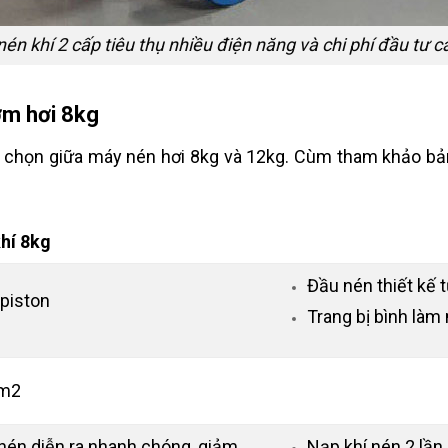
én khí 2 cấp tiêu thụ nhiều điện năng và chi phí đầu tư c
ơm hơi 8kg
a chọn giữa máy nén hơi 8kg và 12kg. Cùm tham khảo bản
hí 8kg
Đầu nén thiết kế t
 piston
Trang bị bình làm
m2
n nén diễn ra nhanh chóng, giảm
Nạp khí nén 2 lần