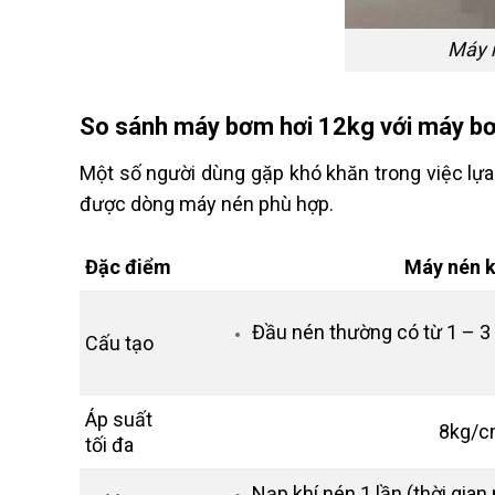
Máy n
So sánh máy bơm hơi 12kg với máy b
Một số người dùng gặp khó khăn trong việc lự
được dòng máy nén phù hợp.
Đặc điểm
Máy nén k
Đầu nén thường có từ 1 – 3
Cấu tạo
Áp suất
8kg/c
tối đa
Nạp khí nén 1 lần (thời gia