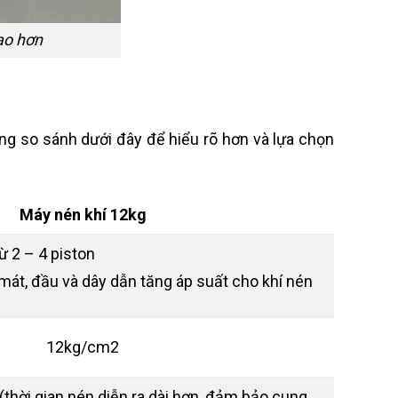
ao hơn
g so sánh dưới đây để hiểu rõ hơn và lựa chọn
Máy nén khí 12kg
ừ 2 – 4 piston
 mát, đầu và dây dẫn tăng áp suất cho khí nén
12kg/cm2
 (thời gian nén diễn ra dài hơn, đảm bảo cung