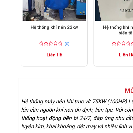
5hp
Hệ thống khí nén 22kw
Hệ thống khí 
biến t
(0)
0
0
0
0
Liên Hệ
Liên H
trên
trên
5
5
đánh
đánh
giá
giá
MÔ
Hệ thống máy nén khí trục vít 75KW (100HP) L
lớn cần nguồn khí nén ổn định, liên tục. Với c
thống hoạt động bền bỉ 24/7, đáp ứng nhu c
luyện kim, khai khoáng, dệt may và nhiều lĩnh v