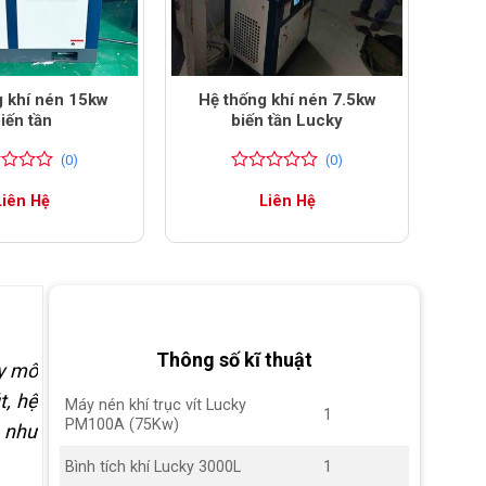
g khí nén 15kw
Hệ thống khí nén 7.5kw
iến tần
biến tần Lucky
(0)
(0)
0
0
Liên Hệ
Liên Hệ
trên
5
đánh
giá
Thông số kĩ thuật
uy mô
t, hệ
Máy nén khí trục vít Lucky
1
PM100A (75Kw)
g như
Bình tích khí Lucky 3000L
1