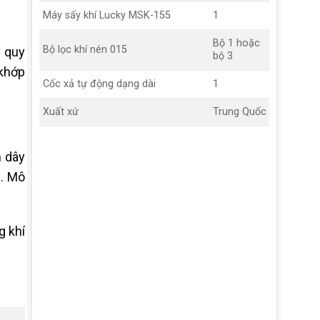
Máy sấy khí Lucky MSK-155
1
Bộ 1 hoặc
Bộ lọc khí nén 015
y quy
bộ 3
 khớp
Cốc xả tự động dạng dài
1
Xuất xứ
Trung Quốc
n dây
m. Mô
g khí