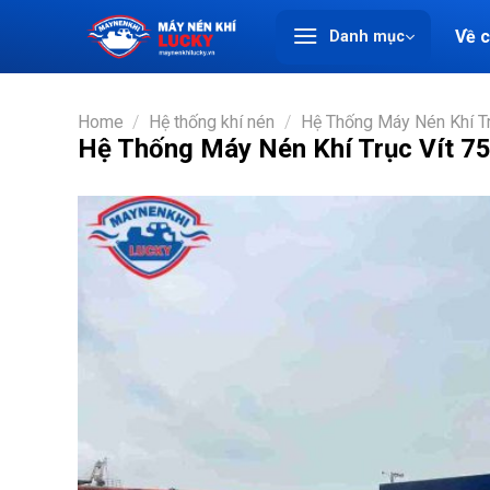
Chuyển
Về 
Danh mục
đến
nội
dung
Home
/
Hệ thống khí nén
/
Hệ Thống Máy Nén Khí T
Hệ Thống Máy Nén Khí Trục Vít 