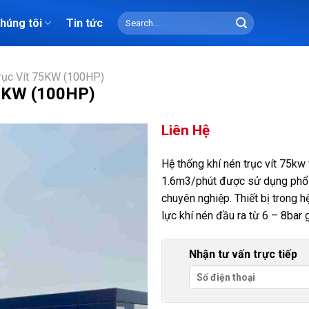
Search
chúng tôi
Tin tức
for:
rục Vít 75KW (100HP)
75KW (100HP)
Liên Hệ
Hệ thống khí nén trục vít 75kw 
1.6m3/phút được sử dụng phổ b
chuyên nghiệp. Thiết bị trong hệ
lực khí nén đầu ra từ 6 – 8bar
Nhận tư vấn trực tiếp