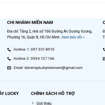
1400 mm
8 mm
CHI NHÁNH MIỀN NAM
100 độ C
Địa chỉ: Tầng 2, nhà số 166 Đường An Dương Vương,
Đ
Phường 16, Quận 8, Hồ Chí Minh.
Xem bản đồ »
T
y sấy khí tác nhân lạnh, khí nén đầu ra khô và sạch từ
Hotline 1: 097.331.8910
 chất lượng khí nén quá cao như xưởng chế biến gỗ, nh
Hotline 2: 0934.157.166
 sấy khí lên tới 15.5m3/phút giúp đảm bảo khí nén đầu 
Email: dienmayluckymiennam@gmail.com
ớc và bụi bẩn được trao đổi nhiệt để tăng nhiệt độ khí đ
à người vận hành.
ÁY LUCKY
CHÍNH SÁCH HỖ TRỢ
50Hz
Giới thiệu