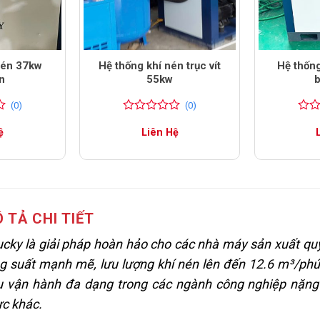
nén 37kw
Hệ thống khí nén trục vít
Hệ thốn
ần
55kw
b
(0)
(0)
0
0
0
0
ệ
Liên Hệ
trên
trên
5
5
đánh
đánh
giá
giá
 TẢ CHI TIẾT
ucky là giải pháp hoàn hảo cho các nhà máy sản xuất q
ông suất mạnh mẽ, lưu lượng khí nén lên đến 12.6 m³/phú
ầu vận hành đa dạng trong các ngành công nghiệp nặn
ực khác.