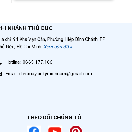
CHI NHÁNH THỦ ĐỨC
ịa chỉ: 94 Kha Vạn Cân, Phường Hiệp Bình Chánh, TP
hủ Đức, Hồ Chí Minh.
Xem bản đồ »
 85 –
Hotline: 0865.177.166
à máy
Email: dienmayluckymiennam@gmail.com
ra ổn
ầu ra
THEO DÕI CHÚNG TÔI