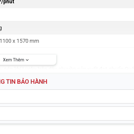
³/phút
g
 1100 x 1570 mm
Xem Thêm
Máy nén khí Lucky trên dây chuyền sản xuất đạt chuẩn Quố
 dộ dày lên tới 8mm có khả năng chịu áp lực tới 10bar
G TIN BẢO HÀNH
ỉ khí nén.
 chế han gỉ. Ngoài ra bình tích được trang bị đầy đủ phụ
y thuận tiện trong quá trình sử dụng.
2900 mm