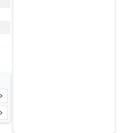
c tế.
. Các
 kiện