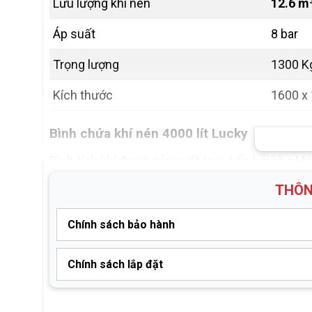
Lưu lượng khí nén
12.6 m
Áp suất
8 bar
Trọng lượng
1300 K
Kích thước
1600 x
Bình chứa khí nén 4000 lít Lucky
Bình tích khí được sản xuất trực tiếp bởi kho 
Bình tích được làm bằng thép tấm chuyên dụng,
THÔN
mối hàn được gia công kỹ lưỡng giúp hạn chế rò r
Chính sách bảo hành
Bình tích được phủ sơn tĩnh điện 2 mặt giúp hạn
kèm theo như đồng hồ áp, van an toàn, van xả đá
Chính sách lắp đặt
Bảo hành từ 12 - 36 tháng tùy từng loại thiết bị
Chiều cao
Kỹ thuật hỗ trợ lắp đặt trên Toàn Quốc