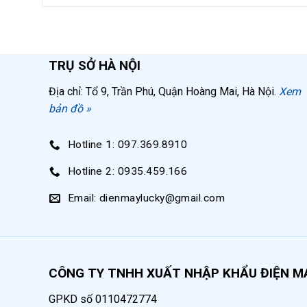
Đường kính
Độ dày
TRỤ SỞ HÀ NỘI
Nhiệt độ làm việc tối đa
Địa chỉ: Tổ 9, Trần Phú, Quận Hoàng Mai, Hà Nội.
Xem
Máy sấy khí tác nhân lạnh MSK-155
bản đồ »
Máy sấy khí công nghiệp MSK-155 thuộc loại má
Hotline 1: 097.369.8910
90%, phù hợp với các công việc không yêu cầu
Hotline 2: 0935.459.166
sản xuất vật liệu xây dựng,… Máy có lưu lượng
định cho máy móc sản xuất hoạt động.
Email: dienmaylucky@gmail.com
Khí nén sau khi được hạ nhiệt để loại bỏ hơi nư
từ 2 – 10 độ C, đảm bảo an toàn cho máy móc v
CÔNG TY TNHH XUẤT NHẬP KHẨU ĐIỆN M
Điện áp
380V/
GPKD số 0110472774