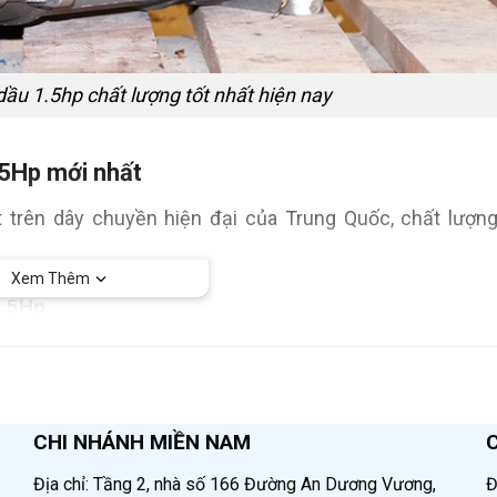
ầu 1.5hp chất lượng tốt nhất hiện nay
.5Hp mới nhất
trên dây chuyền hiện đại của Trung Quốc, chất lượng
Xem Thêm
1.5Hp
 hơi không dầu 1.5Hp chi tiết dưới đây.
220V
CHI NHÁNH MIỀN NAM
1Hp
Địa chỉ: Tầng 2, nhà số 166 Đường An Dương Vương,
Đ