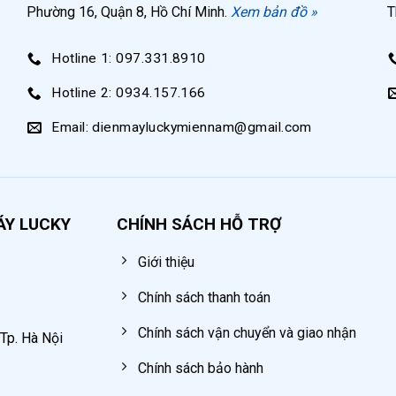
8bar
Phường 16, Quận 8, Hồ Chí Minh.
Xem bản đồ »
T
100% dây đồng
Hotline 1: 097.331.8910
Lọc gió
Hotline 2: 0934.157.166
Đệm giảm tải độ rung
Email: dienmayluckymiennam@gmail.com
4 vít bắt
Tụ khởi động
ÁY LUCKY
CHÍNH SÁCH HỖ TRỢ
Trung Quốc
Giới thiệu
Chính sách thanh toán
Chính sách vận chuyển và giao nhận
 Tp. Hà Nội
Chính sách bảo hành