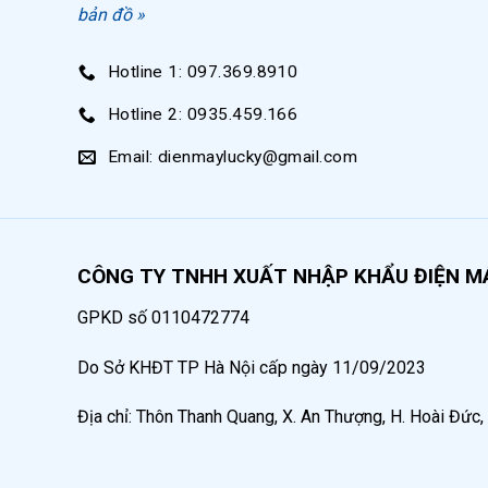
Áp lực
bản đồ »
Motor
Hotline 1: 097.369.8910
Hotline 2: 0935.459.166
Email: dienmaylucky@gmail.com
Phụ kiện
CÔNG TY TNHH XUẤT NHẬP KHẨU ĐIỆN M
Xuất xứ
GPKD số 0110472774
Do Sở KHĐT TP Hà Nội cấp ngày 11/09/2023
Địa chỉ: Thôn Thanh Quang, X. An Thượng, H. Hoài Đức,