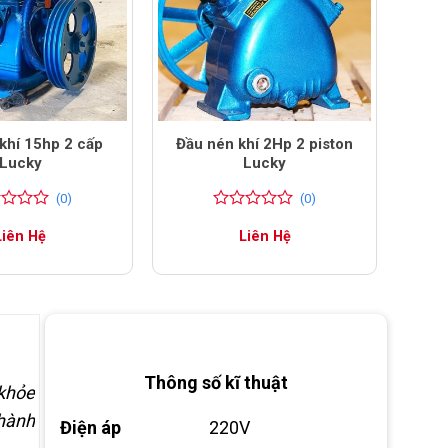
khí 15hp 2 cấp
Đầu nén khí 2Hp 2 piston
Lucky
Lucky
(0)
(0)
0
0
Liên Hệ
Liên Hệ
trên
5
đánh
giá
Thông số kĩ thuật
 khỏe
 hành
Điện áp
220V