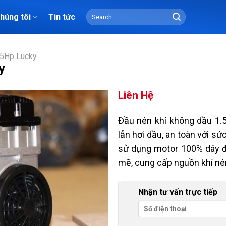
Search
chúng tôi
Tin tức
for:
.5Hp Lucky
y
Liên Hệ
Đầu nén khí không dầu 1.
lẫn hơi dầu, an toàn với s
sử dụng motor 100% dây 
mẽ, cung cấp nguồn khí né
Nhận tư vấn trực tiếp