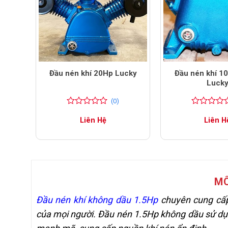
3Hp
Đầu nén khí 20Hp Lucky
Đầu nén khí 1
Luck
(0)
0
0
0
0
Liên Hệ
Liên H
trên
trên
5
5
đánh
đánh
giá
giá
MÔ
Đầu nén khí không dầu 1.5Hp
chuyên cung cấp 
của mọi người. Đầu nén 1.5Hp không dầu sử d