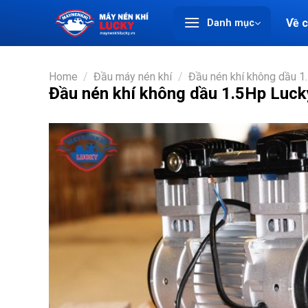
Chuyển
Về 
Danh mục
đến
nội
dung
Home
/
Đầu máy nén khí
/
Đầu nén khí không dầu 1
Đầu nén khí không dầu 1.5Hp Luck