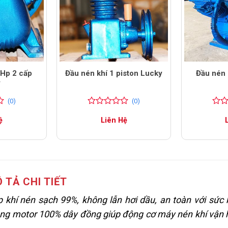
0Hp 2 cấp
Đầu nén khí 1 piston Lucky
Đầu nén 
y
(0)
(0)
0
0
0
0
ệ
Liên Hệ
trên
trên
5
5
đánh
đánh
giá
giá
 TẢ CHI TIẾT
khí nén sạch 99%, không lẫn hơi dầu, an toàn với sức
ụng motor 100% dây đồng giúp động cơ máy nén khí vận