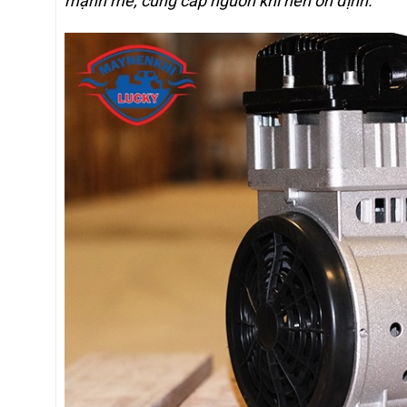
mạnh mẽ, cung cấp nguồn khí nén ổn định.