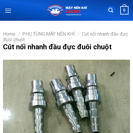
Chuyển
0
đến
nội
dung
Home
/
PHỤ TÙNG MÁY NÉN KHÍ
/
Cút nối nhanh đầu đực
đuôi chuột
Cút nối nhanh đầu đực đuôi chuột