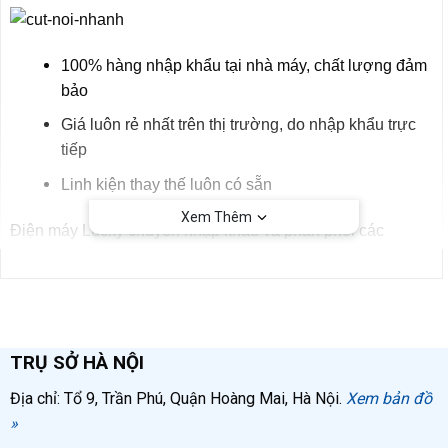
100% hàng nhập khẩu tại nhà máy, chất lượng đảm
bảo
Giá luôn rẻ nhất trên thị trường, do nhập khẩu trực
tiếp
Linh kiện thay thế luôn có sẵn
Xem Thêm
Ðiện máy Lucky chuyên nhập khẩu và phân phối các
loại
máy nén khí
,
phụ kiện khí nén
,
dây hơi
chất lượng cao.
Bình chọn product
TRỤ SỞ HÀ NỘI
Địa chỉ: Tổ 9, Trần Phú, Quận Hoàng Mai, Hà Nội.
Xem bản đồ
»