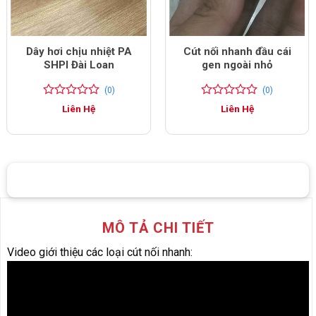
Dây hơi chịu nhiệt PA
Cút nối nhanh đầu cái
SHPI Đài Loan
gen ngoài nhỏ
(0)
(0)
0
0
0
0
Liên Hệ
Liên Hệ
trên
trên
5
5
đánh
đánh
giá
giá
MÔ TẢ CHI TIẾT
Video giới thiệu các loại cút nối nhanh: