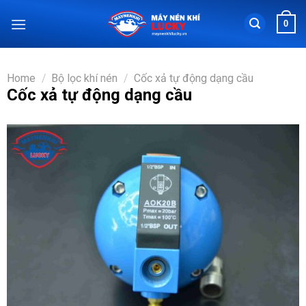
Chuyển
0
đến
nội
dung
Home
/
Bộ lọc khí nén
/
Cốc xả tự động dạng cầu
Cốc xả tự động dạng cầu