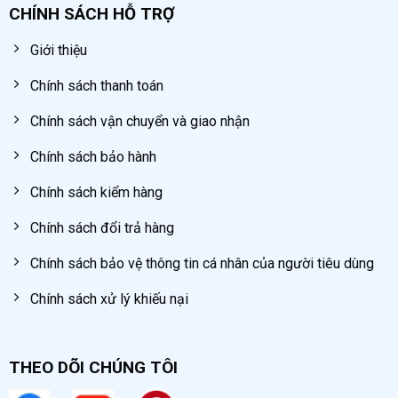
hầu hết các hệ thống khí nén công nghiệp, đặc biệt là các hệ
CHÍNH SÁCH HỖ TRỢ
thống máy nén khí trục vít hoạt động ở áp suất cao.
Giới thiệu
Chính sách thanh toán
Chính sách vận chuyển và giao nhận
Chính sách bảo hành
Chính sách kiểm hàng
Chính sách đổi trả hàng
Chính sách bảo vệ thông tin cá nhân của người tiêu dùng
Chính sách xử lý khiếu nại
Ưu điểm vượt trội của cốc xả tự động dạng cầu
Cốc xả tự động dạng cầu nổi bật với nhiều ưu điểm so với các
THEO DÕI CHÚNG TÔI
loại cốc xả thông thường: