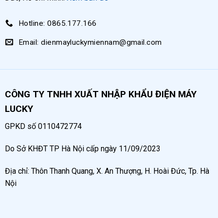
Thông số kỹ thuật chi tiết
Hotline: 0865.177.166
Cốc xả tự động dạng cầu được Điện máy Lucky cung cấp có
những thông số kỹ thuật ấn tượng:
Email: dienmayluckymiennam@gmail.com
Áp suất làm việc tối đa
: 16 bar
Nhiệt độ làm việc
: 0-100°C
Trọng lượng
: Khoảng 0.7 kg
CÔNG TY TNHH XUẤT NHẬP KHẨU ĐIỆN MÁY
LUCKY
Kết nối
: Hai đầu ren tiêu chuẩn
Vật liệu
: Hợp kim cao cấp, phủ lớp sơn tĩnh điện màu
GPKD số 0110472774
xanh
Do Sở KHĐT TP Hà Nội cấp ngày 11/09/2023
Cơ chế xả
: Tự động theo nguyên lý phao nổi
Địa chỉ: Thôn Thanh Quang, X. An Thượng, H. Hoài Đức, Tp. Hà
Khả năng xả
: Nhanh chóng và hiệu quả, không làm mất
Nội
khí nén
Các thông số này giúp cốc xả tự động dạng cầu phù hợp với