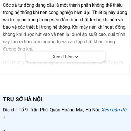
Cốc xả tự động dạng cầu là một thành phần không thể thiếu
trong hệ thống khí nén công nghiệp hiện đại. Thiết bị này đóng
vai trò quan trọng trong việc đảm bảo chất lượng khí nén và
bảo vệ các thiết bị trong hệ thống. Khi máy nén khí hoạt động,
không khí được hút vào và nén lại dưới áp suất cao, quá trình
này tạo ra hơi nước ngưng tụ và các tạp chất khác trong
đường ống khí.
Xem Thêm
Nếu không được xử lý kịp thời, những chất này có thể gây ra
nhiều vấn đề như:
Ăn mòn đường ống và thiết bị
Làm giảm hiệu suất của hệ thống
TRỤ SỞ HÀ NỘI
Làm hỏng các van điều khiển khí nén
Địa chỉ: Tổ 9, Trần Phú, Quận Hoàng Mai, Hà Nội.
Xem bản đồ
Ảnh hưởng đến chất lượng sản phẩm trong các quy
»
trình sản xuất