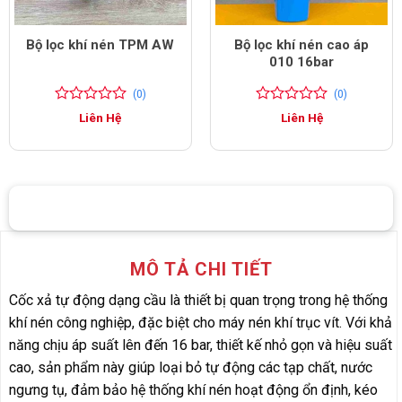
Bộ lọc khí nén TPM AW
Bộ lọc khí nén cao áp
010 16bar
(0)
(0)
0
0
0
0
Liên Hệ
Liên Hệ
trên
trên
5
5
đánh
đánh
giá
giá
MÔ TẢ CHI TIẾT
Cốc xả tự động dạng cầu là thiết bị quan trọng trong hệ thống
khí nén công nghiệp, đặc biệt cho máy nén khí trục vít. Với khả
năng chịu áp suất lên đến 16 bar, thiết kế nhỏ gọn và hiệu suất
cao, sản phẩm này giúp loại bỏ tự động các tạp chất, nước
ngưng tụ, đảm bảo hệ thống khí nén hoạt động ổn định, kéo