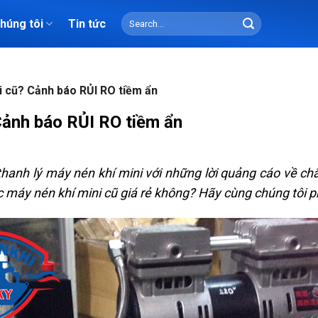
Search
chúng tôi
Tin tức
for:
 cũ? Cảnh báo RỦI RO tiềm ẩn
Cảnh báo RỦI RO tiềm ẩn
 thanh lý máy nén khí mini với những lời quảng cáo về ch
c máy nén khí mini cũ giá rẻ không? Hãy cùng chúng tôi ph