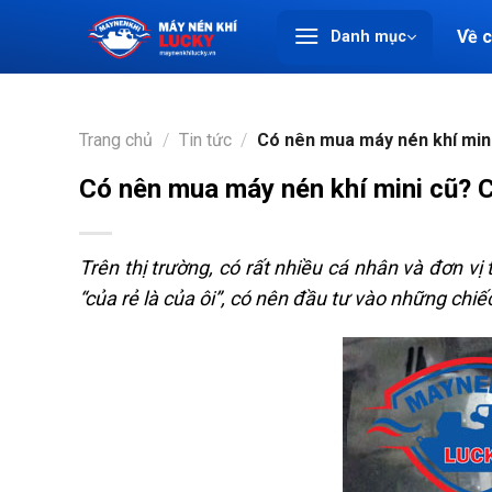
Chuyển
Về 
Danh mục
đến
nội
dung
Trang chủ
/
Tin tức
/
Có nên mua máy nén khí mini
Có nên mua máy nén khí mini cũ? 
Trên thị trường, có rất nhiều cá nhân và đơn vị
“của rẻ là của ôi”, có nên đầu tư vào những chiế