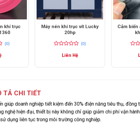
n khí trục
Máy nén khí trục vít Lucky
Cảm biến 
C1360
20hp
kh
(0)
(0)
0
0
0
0
ệ
Liên Hệ
trên
trên
5
5
đánh
đánh
giá
giá
 TẢ CHI TIẾT
iến giúp doanh nghiệp tiết kiệm đến 30% điện năng tiêu thụ, đồng t
ng nghệ hiện đại, thiết bị này không chỉ giúp giảm chi phí vận hàn
 sử dụng liên tục trong môi trường công nghiệp.