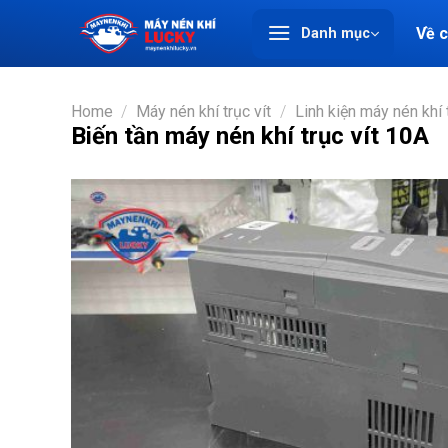
Chuyển
Về 
Danh mục
đến
nội
dung
Home
/
Máy nén khí trục vít
/
Linh kiện máy nén khí t
Biến tần máy nén khí trục vít 10A