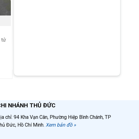
 tử
cơ vô
 linh
ới
CHI NHÁNH THỦ ĐỨC
ịa chỉ: 94 Kha Vạn Cân, Phường Hiệp Bình Chánh, TP
hủ Đức, Hồ Chí Minh.
Xem bản đồ »