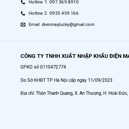
Hotline 1: 097.369.8910
Thay đổi tần số f
của điện áp đầu vào (phương
Hotline 2: 0935.459.166
Ứng Dụng Của Biến Tần Trong Máy Nén K
Email: dienmaylucky@gmail.com
CÔNG TY TNHH XUẤT NHẬP KHẨU ĐIỆN M
GPKD số 0110472774
Do Sở KHĐT TP Hà Nội cấp ngày 11/09/2023
Địa chỉ: Thôn Thanh Quang, X. An Thượng, H. Hoài Đức,