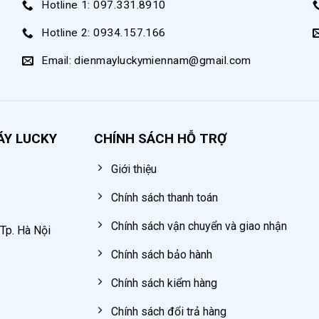
Hotline 1: 097.331.8910
 pháp phổ biến nhất)
Hotline 2: 0934.157.166
hí
Email: dienmayluckymiennam@gmail.com
ÁY LUCKY
CHÍNH SÁCH HỖ TRỢ
Giới thiệu
Chính sách thanh toán
Chính sách vận chuyển và giao nhận
 Tp. Hà Nội
Chính sách bảo hành
Chính sách kiểm hàng
Chính sách đổi trả hàng