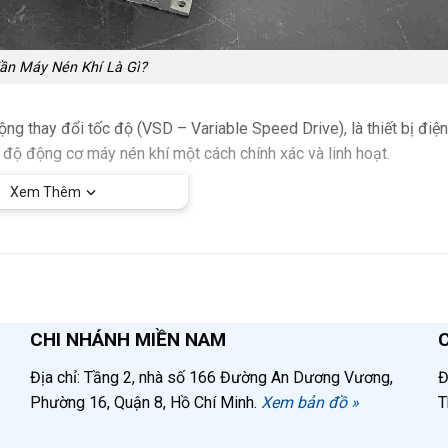
Tần Máy Nén Khí Là Gì?
ng thay đổi tốc độ (VSD – Variable Speed Drive), là thiết bị điện
 độ động cơ máy nén khí một cách chính xác và linh hoạt.
Xem Thêm
n đặt lên cuộn dây trong động cơ, từ đó điều khiển tốc độ động 
. Đối với
biến tần máy nén khí trục vít 10A
, thiết bị sử dụng các
ng cơ, tạo ra từ trường xoay làm quay rô-to với tốc độ phù hợp v
CHI NHÁNH MIỀN NAM
hương pháp chính:
Địa chỉ: Tầng 2, nhà số 166 Đường An Dương Vương,
Đ
Phường 16, Quận 8, Hồ Chí Minh.
Xem bản đồ »
T