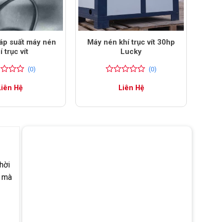
áp suất máy nén
Máy nén khí trục vít 30hp
í trục vít
Lucky
(0)
(0)
0
0
Liên Hệ
Liên Hệ
trên
5
đánh
giá
hời
h mà