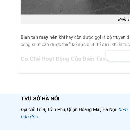
Biến 
Biến tần máy nén khí
hay còn được gọi là bộ truyền độ
công suất cao được thiết kế đặc biệt để điều khiển tốc
Cơ Chế Hoạt Động Của Biến Tần 10A
Biến tần hoạt động bằng cách thay đổi tần số dòng điệ
cấp mà không cần sử dụng các hộp số cơ khí phức tạp
kiện bán dẫn để đóng ngắt tuần tự các cuộn dây của độ
nhu cầu khí nén thực tế.
TRỤ SỞ HÀ NỘI
Để thay đổi tốc độ động cơ, biến tần 10A áp dụng 3 p
Địa chỉ: Tổ 9, Trần Phú, Quận Hoàng Mai, Hà Nội.
Xem
bản đồ »
Thay đổi số cực động cơ P
Điều chỉnh hệ số trượt s