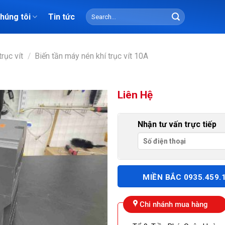
Search
chúng tôi
Tin tức
for:
rục vít
/
Biến tần máy nén khí trục vít 10A
Liên Hệ
Nhận tư vấn trực tiếp
MIỀN BẮC 0935.459.
Chi nhánh mua hàng