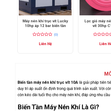
 trục
Máy nén khí trục vít Lucky
Lọc gió máy né
10hp áp 12 bar biến tần
vít 30hp 
(0)
0
0
0
0
Liên Hệ
Liên H
trên
trên
5
5
đánh
đánh
giá
giá
MÔ
Biến tần máy nén khí trục vít 10A
là giải pháp tiên t
duy trì áp suất ổn định trong quá trình sản xuất. Với cô
còn kéo dài tuổi thọ cho máy nén khí, đáp ứng nhu cầu
Biến Tần Máy Nén Khí Là Gì?